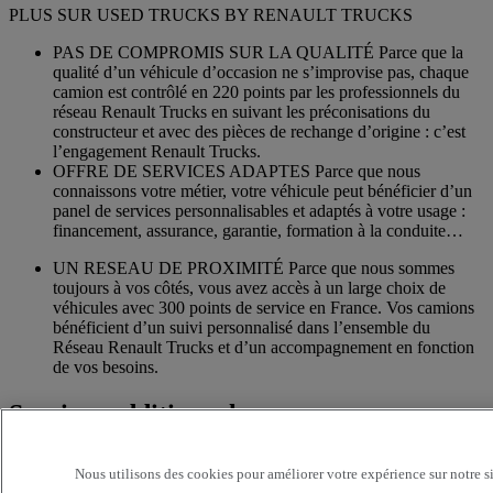
PLUS SUR USED TRUCKS BY RENAULT TRUCKS
PAS DE COMPROMIS SUR LA QUALITÉ Parce que la
qualité d’un véhicule d’occasion ne s’improvise pas, chaque
camion est contrôlé en 220 points par les professionnels du
réseau Renault Trucks en suivant les préconisations du
constructeur et avec des pièces de rechange d’origine : c’est
l’engagement Renault Trucks.
OFFRE DE SERVICES ADAPTES Parce que nous
connaissons votre métier, votre véhicule peut bénéficier d’un
panel de services personnalisables et adaptés à votre usage :
financement, assurance, garantie, formation à la conduite…
UN RESEAU DE PROXIMITÉ Parce que nous sommes
toujours à vos côtés, vous avez accès à un large choix de
véhicules avec 300 points de service en France. Vos camions
bénéficient d’un suivi personnalisé dans l’ensemble du
Réseau Renault Trucks et d’un accompagnement en fonction
de vos besoins.
Services additionnels
Davantage d'informations sur les services supplémentaires
Nous utilisons des cookies pour améliorer votre expérience sur notre s