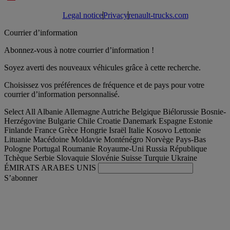
Legal notice
Privacy
renault-trucks.com
Courrier d’information
Abonnez-vous à notre courrier d’information !
Soyez averti des nouveaux véhicules grâce à cette recherche.
Choisissez vos préférences de fréquence et de pays pour votre
courrier d’information personnalisé.
Select All
Albanie
Allemagne
Autriche
Belgique
Biélorussie
Bosnie-
Herzégovine
Bulgarie
Chile
Croatie
Danemark
Espagne
Estonie
Finlande
France
Grèce
Hongrie
Israël
Italie
Kosovo
Lettonie
Lituanie
Macédoine
Moldavie
Monténégro
Norvège
Pays-Bas
Pologne
Portugal
Roumanie
Royaume-Uni
Russia
République
Tchèque
Serbie
Slovaquie
Slovénie
Suisse
Turquie
Ukraine
ÉMIRATS ARABES UNIS
S’abonner
France
Français
Trouver votre camion occasion
Togg