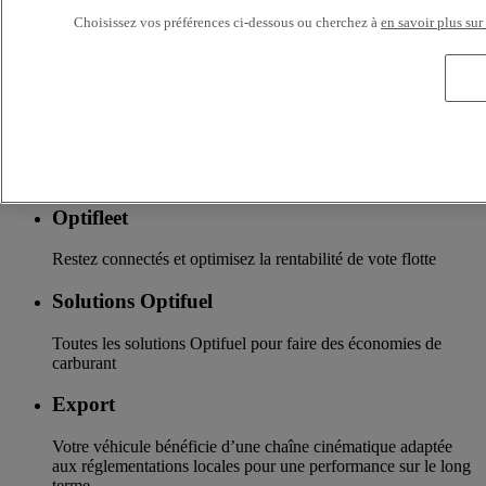
Assurance & financement
Choisissez vos préférences ci-dessous ou cherchez à
en savoir plus sur
La garantie de services de financements et d’assurances sur
mesure
Accessoires
Toute l’offre accessoires des nouvelles gammes de camions
Renault Trucks
Optifleet
Restez connectés et optimisez la rentabilité de vote flotte
Solutions Optifuel
Toutes les solutions Optifuel pour faire des économies de
carburant
Export
Votre véhicule bénéficie d’une chaîne cinématique adaptée
aux réglementations locales pour une performance sur le long
terme