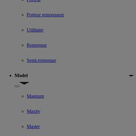
Porteur remorqueur
Utilitaire
Remorque
Semi-remorque
Model
Show submenu for Model
Magnum
Maxity
Master