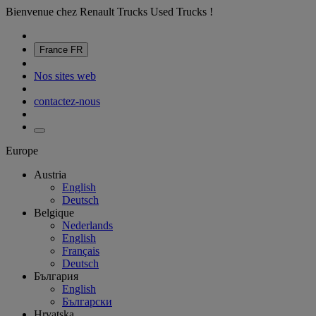
Bienvenue chez Renault Trucks Used Trucks !
France
FR
Nos sites web
contactez-nous
Europe
Austria
English
Deutsch
Belgique
Nederlands
English
Français
Deutsch
България
English
Български
Hrvatska