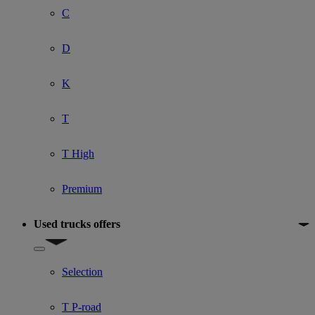
C
D
K
T
T High
Premium
Used trucks offers
Show submenu for Used trucks offers
Selection
T P-road