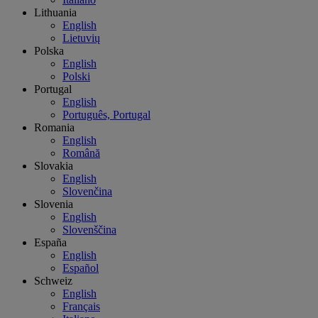
Lithuania
English
Lietuvių
Polska
English
Polski
Portugal
English
Português, Portugal
Romania
English
Română
Slovakia
English
Slovenčina
Slovenia
English
Slovenščina
España
English
Español
Schweiz
English
Français