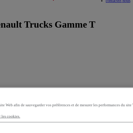
Toggle submenu
Toggle submenu
contactez-nous
Renault Trucks Gamme T
site Web afin de sauvegarder vos préférences et de mesurer les performances du site
r les cookies.
 véhicules par page
OK