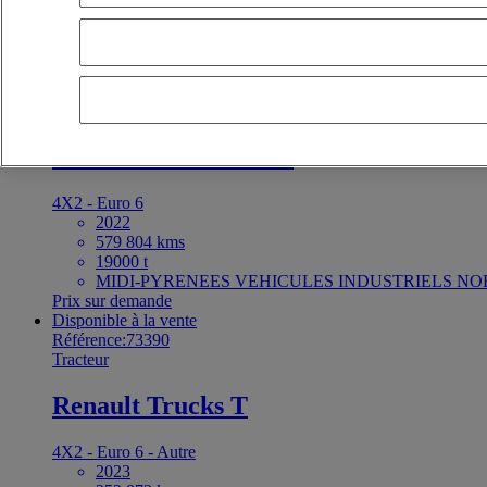
dernières offres
les premières offres
première immatriculation - décroi
plus proches
OK
Disponible à la vente
Référence:73412
Tracteur
Renault Trucks T 480
4X2 - Euro 6
2022
579 804 kms
19000 t
MIDI-PYRENEES VEHICULES INDUSTRIELS NOR
Prix sur demande
Disponible à la vente
Référence:73390
Tracteur
Renault Trucks T
4X2 - Euro 6 - Autre
2023