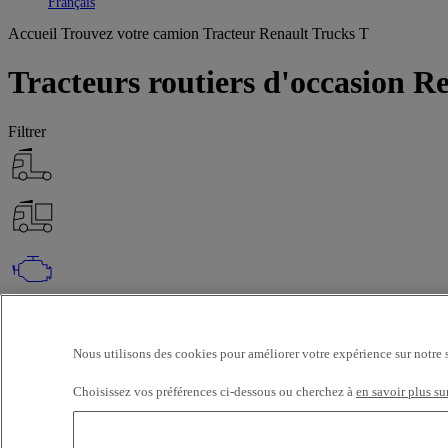
Toggle submenu
Français
Accueil
Trouvez votre camion
Tracteur Renault Trucks T
Tracteurs routiers d'occasion 
Filtrer
OK
Filtres avances
Réinitialiser
Nous utilisons des cookies pour améliorer votre expérience sur notre 
Appliquer
Tracteur
Renault Trucks
T
Désélectionner tout
Choisissez vos préférences ci-dessous ou cherchez à
en savoir plus su
À propos
Sélection (104)
Filtrer
12 véhicules par page
24 véhicules par page
48 véhicules par page
96