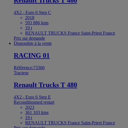
Renault Trucks T 460
4X2 - Euro 6 Step C
2018
593 886 kms
19 t
RENAULT TRUCKS France Saint-Priest France
Prix sur demande
Disponible à la vente
RACING 01
Référence:73360
Tracteur
Renault Trucks T 480
4X2 - Euro 6 Step E
Reconditionned restart
2023
361 103 kms
19 t
RENAULT TRUCKS France Saint-Priest France
Prix sur demande