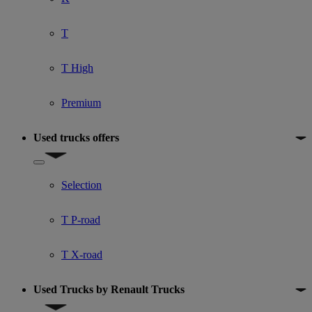
T
T High
Premium
Used trucks offers
Show submenu for Used trucks offers
Selection
T P-road
T X-road
Used Trucks by Renault Trucks