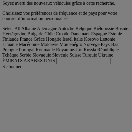
Soyez averti des nouveaux véhicules grâce à cette recherche.
Choisissez vos préférences de fréquence et de pays pour votre
courrier d’information personnalisé.
Select All
Albanie
Allemagne
Autriche
Belgique
Biélorussie
Bosnie-
Herzégovine
Bulgarie
Chile
Croatie
Danemark
Espagne
Estonie
Finlande
France
Grèce
Hongrie
Israël
Italie
Kosovo
Lettonie
Lituanie
Macédoine
Moldavie
Monténégro
Norvège
Pays-Bas
Pologne
Portugal
Roumanie
Royaume-Uni
Russia
République
Tchèque
Serbie
Slovaquie
Slovénie
Suisse
Turquie
Ukraine
ÉMIRATS ARABES UNIS
S’abonner
France
Français
Trouver votre camion occasion
Togg
Nos offres d'occasion & reconditionnées
Togg
L'occasion par Renault Trucks
Togg
Nos sites web
contactez-nous