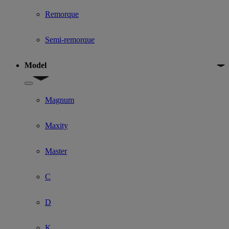
Remorque
Semi-remorque
Model
Show submenu for Model
Magnum
Maxity
Master
C
D
K