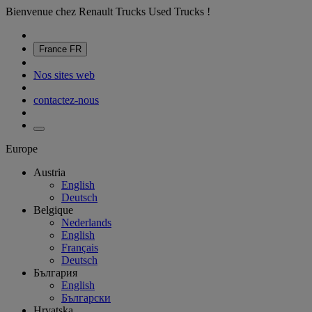
Bienvenue chez Renault Trucks Used Trucks !
France
FR
Nos sites web
contactez-nous
Europe
Austria
English
Deutsch
Belgique
Nederlands
English
Français
Deutsch
България
English
Български
Hrvatska