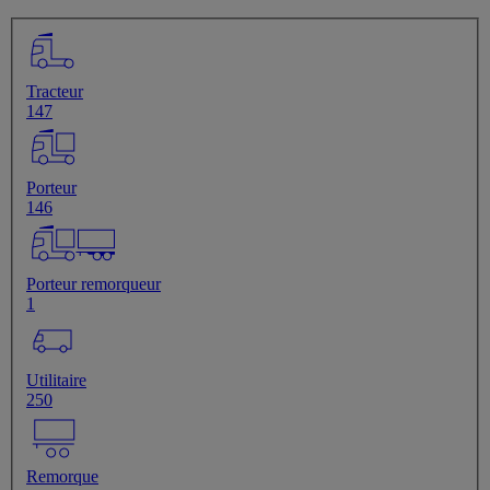
Tracteur
147
Porteur
146
Porteur remorqueur
1
Utilitaire
250
Remorque