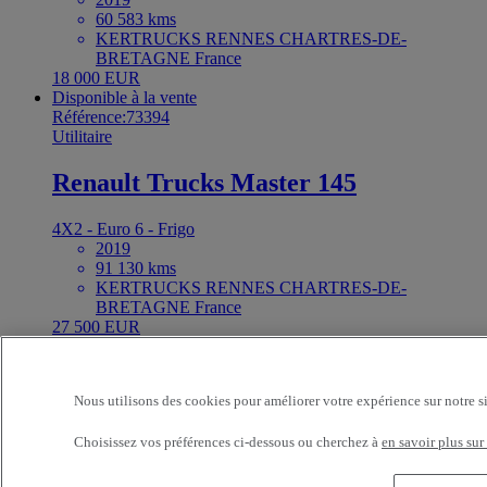
60 583 kms
KERTRUCKS RENNES CHARTRES-DE-
BRETAGNE France
18 000 EUR
Disponible à la vente
Référence:73394
Utilitaire
Renault Trucks Master 145
4X2 - Euro 6 - Frigo
2019
91 130 kms
KERTRUCKS RENNES CHARTRES-DE-
BRETAGNE France
27 500 EUR
Disponible à la vente
Référence:73393
Utilitaire
Nous utilisons des cookies pour améliorer votre expérience sur notre s
Renault Trucks Master
Choisissez vos préférences ci-dessous ou cherchez à
en savoir plus sur
4X2 - Euro 6 - Fourgon