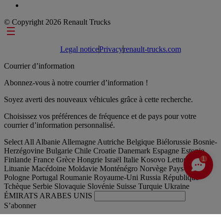
© Copyright 2026 Renault Trucks
Footer links
Legal notice
Privacy
renault-trucks.com
Courrier d’information
Abonnez-vous à notre courrier d’information !
Soyez averti des nouveaux véhicules grâce à cette recherche.
Choisissez vos préférences de fréquence et de pays pour votre
courrier d’information personnalisé.
Select All
Albanie
Allemagne
Autriche
Belgique
Biélorussie
Bosnie-
Herzégovine
Bulgarie
Chile
Croatie
Danemark
Espagne
Estonie
Finlande
France
Grèce
Hongrie
Israël
Italie
Kosovo
Lettonie
1
Lituanie
Macédoine
Moldavie
Monténégro
Norvège
Pays-Bas
Pologne
Portugal
Roumanie
Royaume-Uni
Russia
République
Tchèque
Serbie
Slovaquie
Slovénie
Suisse
Turquie
Ukraine
ÉMIRATS ARABES UNIS
S’abonner