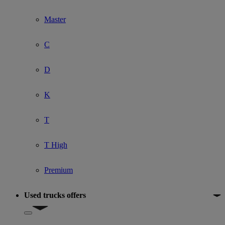
Master
C
D
K
T
T High
Premium
Used trucks offers
Show submenu for Used trucks offers