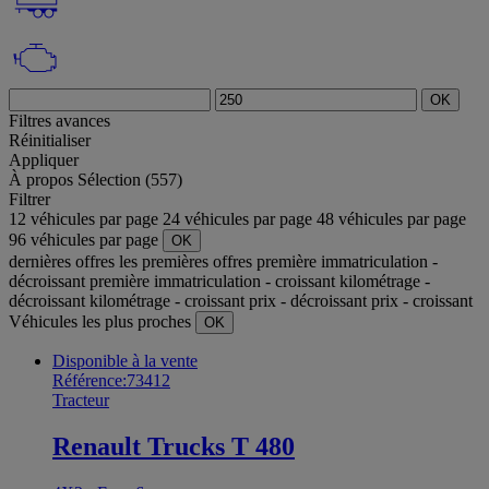
OK
Filtres avances
Réinitialiser
Appliquer
À propos
Sélection (557)
Filtrer
12 véhicules par page
24 véhicules par page
48 véhicules par page
96 véhicules par page
OK
dernières offres
les premières offres
première immatriculation -
décroissant
première immatriculation - croissant
kilométrage -
décroissant
kilométrage - croissant
prix - décroissant
prix - croissant
Véhicules les plus proches
OK
Disponible à la vente
Référence:73412
Tracteur
Renault Trucks T 480