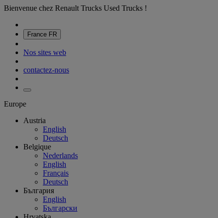
Bienvenue chez Renault Trucks Used Trucks !
France
FR
Nos sites web
contactez-nous
Europe
Austria
English
Deutsch
Belgique
Nederlands
English
Français
Deutsch
България
English
Български
Hrvatska