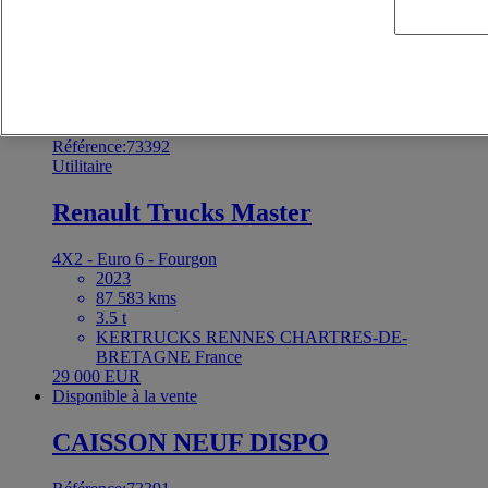
2023
84 197 kms
3.5 t
KERTRUCKS RENNES CHARTRES-DE-
BRETAGNE France
29 000 EUR
Disponible à la vente
Référence:73392
Utilitaire
Renault Trucks Master
4X2 - Euro 6 - Fourgon
2023
87 583 kms
3.5 t
KERTRUCKS RENNES CHARTRES-DE-
BRETAGNE France
29 000 EUR
Disponible à la vente
CAISSON NEUF DISPO