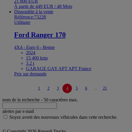
21 800 EUR
À partir de 449 EUR / 48 Mois
Disponible à la vente
Référence:73228
Utilitaire
Ford Ranger 170
4X4 - Euro 6 - Benne
2024
15 400 kms
3.2 t
GARAGE GAY APT APT France
Prix sur demande
1
2
3
4
5
6
...
21
nom de la recherche
- 50 caractères max.
alertes par e-mail
Soyez averti des nouveaux véhicules dans cette recherche.
© Copyright 2026 Renault Trucks