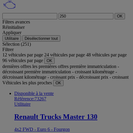
OK
Filtres avances
Réinitialiser
Appliquer
Utilitaire
Désélectionner tout
Sélection (251)
Filtrer
12 véhicules par page
24 véhicules par page
48 véhicules par page
96 véhicules par page
OK
dernières offres
les premières offres
première immatriculation -
décroissant
première immatriculation - croissant
kilométrage -
décroissant
kilométrage - croissant
prix - décroissant
prix - croissant
Véhicules les plus proches
OK
Disponible à la vente
Référence:73267
Utilitaire
Renault Trucks Master 130
4x2 FWD - Euro 6 - Fourgon