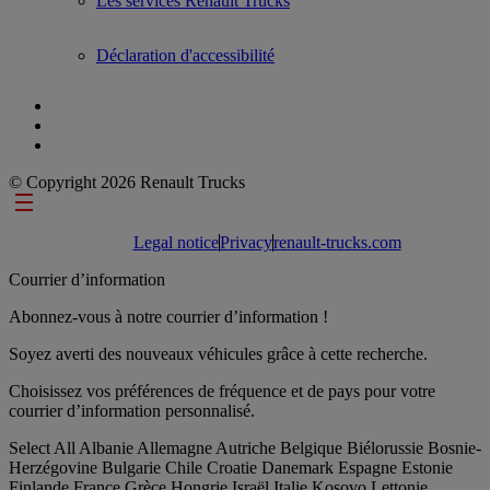
Les services Renault Trucks
Déclaration d'accessibilité
© Copyright 2026 Renault Trucks
Footer links
Legal notice
Privacy
renault-trucks.com
Courrier d’information
Abonnez-vous à notre courrier d’information !
Soyez averti des nouveaux véhicules grâce à cette recherche.
Choisissez vos préférences de fréquence et de pays pour votre
courrier d’information personnalisé.
Select All
Albanie
Allemagne
Autriche
Belgique
Biélorussie
Bosnie-
Herzégovine
Bulgarie
Chile
Croatie
Danemark
Espagne
Estonie
Finlande
France
Grèce
Hongrie
Israël
Italie
Kosovo
Lettonie