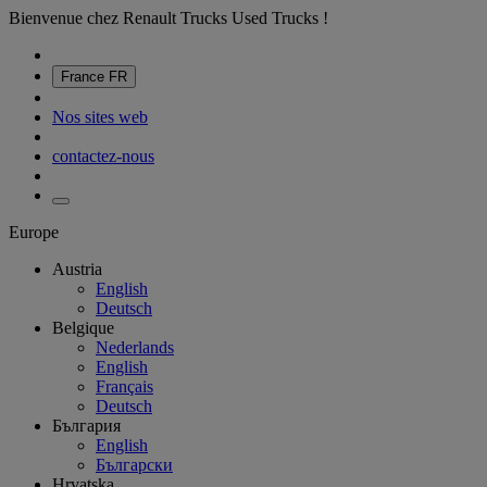
Bienvenue chez Renault Trucks Used Trucks !
France
FR
Nos sites web
contactez-nous
Europe
Austria
English
Deutsch
Belgique
Nederlands
English
Français
Deutsch
България
English
Български
Hrvatska