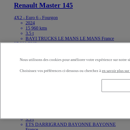
Renault Master 145
4X2 - Euro 6 - Fourgon
2024
15 960 kms
3.5 t
BAYI TRUCKS LE MANS LE MANS France
27 900 EUR
Disponible à la vente
7 PLACES
Nous utilisons des cookies pour améliorer votre expérience sur notre s
Choisissez vos préférences ci-dessous ou cherchez à
en savoir plus sur
Référence:70390
Utilitaire
Fiat Ducato 140
4X2 - Euro 6 - Fourgon
2023
45 000 kms
3.5 t
ETS DARRIGRAND BAYONNE BAYONNE
France