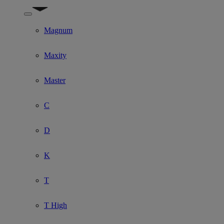
Show submenu for Model
Magnum
Maxity
Master
C
D
K
T
T High