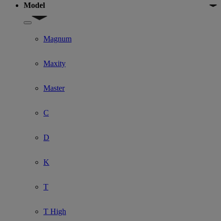
Model
Show submenu for Model
Magnum
Maxity
Master
C
D
K
T
T High