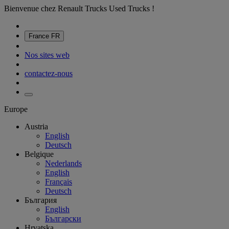
Bienvenue chez Renault Trucks Used Trucks !
France
FR
Nos sites web
contactez-nous
Europe
Austria
English
Deutsch
Belgique
Nederlands
English
Français
Deutsch
България
English
Български
Hrvatska