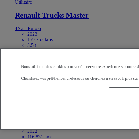
Utilitaire
Renault Trucks Master
4X2 - Euro 6
2023
159 352 kms
3.5 t
RENAULT TRUCKS GRAND PARIS MASSY
MASSY France
Prix sur demande
Nous utilisons des cookies pour améliorer votre expérience sur notre s
Disponible à la vente
Choisissez vos préférences ci-dessous ou cherchez à
en savoir plus sur
BENNE COFFRE 165CV
Référence:73291
Utilitaire
Renault Trucks Master 165
2 - Euro 6 - Benne
2022
116 831 kms