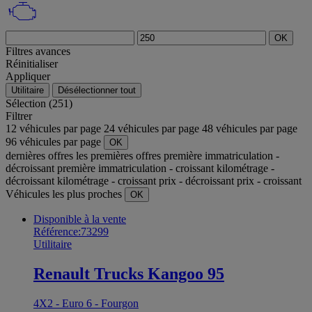
OK
Filtres avances
Réinitialiser
Appliquer
Utilitaire
Désélectionner tout
Sélection (251)
Filtrer
12 véhicules par page
24 véhicules par page
48 véhicules par page
96 véhicules par page
OK
dernières offres
les premières offres
première immatriculation -
décroissant
première immatriculation - croissant
kilométrage -
décroissant
kilométrage - croissant
prix - décroissant
prix - croissant
Véhicules les plus proches
OK
Disponible à la vente
Référence:73299
Utilitaire
Renault Trucks Kangoo 95
4X2 - Euro 6 - Fourgon