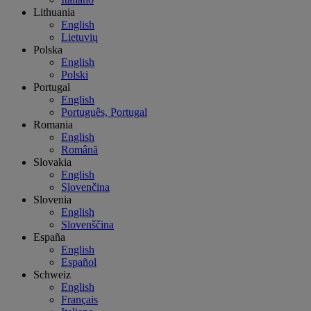
Lithuania
English
Lietuvių
Polska
English
Polski
Portugal
English
Português, Portugal
Romania
English
Română
Slovakia
English
Slovenčina
Slovenia
English
Slovenščina
España
English
Español
Schweiz
English
Français