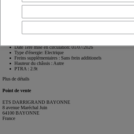
64100 BAYONNE
France
05 59 50 17 17
Céline PECOL
FR, EN-X-SIMPLE, ES
Voir le numéro
+33687767538
Contact par Whatsapp
Envoyer un message
Date 1ère mise en circulation:
01/07/2026
Type d'énergie:
Electrique
Freins supplémentaires :
Sans frein additionels
Hauteur du châssis :
Autre
PTRA :
2.9t
Plus de détails
Point de vente
ETS DARRIGRAND BAYONNE
8 avenue Maréchal Juin
64100 BAYONNE
France