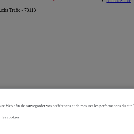
Toggle submenu
Toggle submenu
contactez-nous
ucks Trafic - 73113
site Web afin de sauvegarder vos préférences et de mesurer les performances du site
r les cookies.