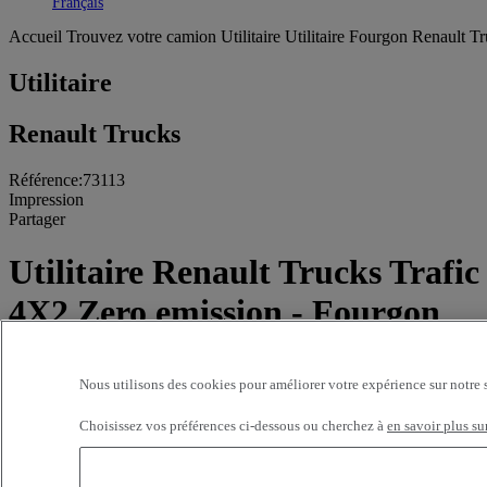
Toggle submenu
Français
Accueil
Trouvez votre camion
Utilitaire
Utilitaire Fourgon Renault Tr
Utilitaire
Renault Trucks
Référence:73113
Impression
Partager
Utilitaire Renault Trucks Trafic
4X2 Zero emission - Fourgon
8 000 kms - 2026
Nous utilisons des cookies pour améliorer votre expérience sur notre 
E-Tech
Prix sur demande
Choisissez vos préférences ci-dessous ou cherchez à
en savoir plus su
ETS DARRIGRAND BAYONNE
8 avenue Maréchal Juin