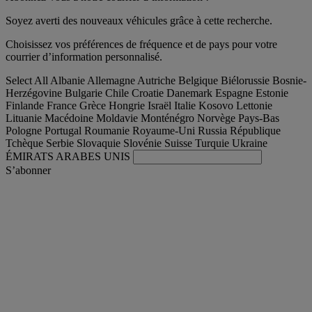
Soyez averti des nouveaux véhicules grâce à cette recherche.
Choisissez vos préférences de fréquence et de pays pour votre
courrier d’information personnalisé.
Select All
Albanie
Allemagne
Autriche
Belgique
Biélorussie
Bosnie-
Herzégovine
Bulgarie
Chile
Croatie
Danemark
Espagne
Estonie
Finlande
France
Grèce
Hongrie
Israël
Italie
Kosovo
Lettonie
Lituanie
Macédoine
Moldavie
Monténégro
Norvège
Pays-Bas
Pologne
Portugal
Roumanie
Royaume-Uni
Russia
République
Tchèque
Serbie
Slovaquie
Slovénie
Suisse
Turquie
Ukraine
ÉMIRATS ARABES UNIS
S’abonner
France
Français
Trouver votre camion occasion
Togg
Nos offres d'occasion & reconditionnées
Togg
L'occasion par Renault Trucks
Togg
Nos sites web
contactez-nous