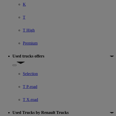
K
T
T High
Premium
Used trucks offers
Show submenu for Used trucks offers
Selection
T P-road
T X-road
Used Trucks by Renault Trucks