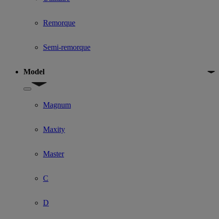
Remorque
Semi-remorque
Model
Show submenu for Model
Magnum
Maxity
Master
C
D