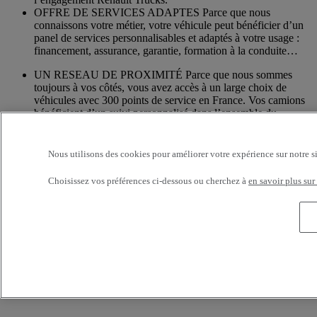
OFFRE DE SERVICES ADAPTES Parce que nous
connaissons votre métier, votre véhicule peut bénéficier d’un
panel de services personnalisables et adaptés à votre usage :
financement, assurance, garantie, formation à la conduite…
UN RESEAU DE PROXIMITÉ Parce que nous sommes
toujours à vos côtés, vous avez accès à un large choix de
véhicules avec 300 points de service en France. Vos camions
bénéficient d’un suivi personnalisé dans l’ensemble du
Réseau Renault Trucks et d’un accompagnement en fonction
de vos besoins.
Nous utilisons des cookies pour améliorer votre expérience sur notre s
Services additionnels
Choisissez vos préférences ci-dessous ou cherchez à
en savoir plus sur
Davantage d'informations sur les services supplémentaires
Assurance & financement
La garantie de services de financements et d’assurances sur
mesure
Accessoires