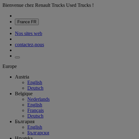
Bienvenue chez Renault Trucks Used Trucks !
France
FR
Nos sites web
contactez-nous
Europe
Austria
English
Deutsch
Belgique
Nederlands
English
Français
Deutsch
България
English
Български
Hrvatska