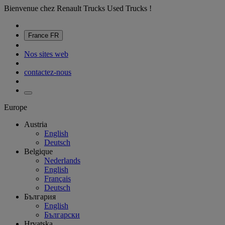
Bienvenue chez Renault Trucks Used Trucks !
France
FR
Nos sites web
contactez-nous
Europe
Austria
English
Deutsch
Belgique
Nederlands
English
Français
Deutsch
България
English
Български
Hrvatska