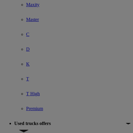
Maxity
Master
C
D
K
T
T High
Premium
Used trucks offers