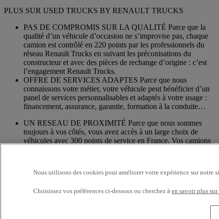
PLUS SUR USED TRUCKS BY RENAULT TRUCKS
PAS DE COMPROMIS SUR LA QUALITÉ Parce que la
qualité d’un véhicule d’occasion ne s’improvise pas, chaque
camion est contrôlé en 220 points par les professionnels du
réseau Renault Trucks en suivant les préconisations du
constructeur et avec des pièces de rechange d’origine : c’est
l’engagement Renault Trucks.
OFFRE DE SERVICES ADAPTES Parce que nous
connaissons votre métier, votre véhicule peut bénéficier d’un
panel de services personnalisables et adaptés à votre usage :
financement, assurance, garantie, formation à la conduite…
UN RESEAU DE PROXIMITÉ Parce que nous sommes
toujours à vos côtés, vous avez accès à un large choix de
véhicules avec 300 points de service en France. Vos camions
bénéficient d’un suivi personnalisé dans l’ensemble du
Réseau Renault Trucks et d’un accompagnement en fonction
de vos besoins.
Nous utilisons des cookies pour améliorer votre expérience sur notre s
Services additionnels
Choisissez vos préférences ci-dessous ou cherchez à
en savoir plus sur
Davantage d'informations sur les services supplémentaires