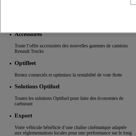
Assurance & financement
La garantie de services de financements et d’assurances sur
mesure
Accessoires
Toute l’offre accessoires des nouvelles gammes de camions
Renault Trucks
Optifleet
Restez connectés et optimisez la rentabilité de vote flotte
Solutions Optifuel
Toutes les solutions Optifuel pour faire des économies de
carburant
Export
Votre véhicule bénéficie d’une chaîne cinématique adaptée
aux réglementations locales pour une performance sur le long