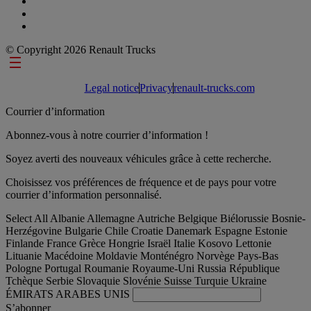
© Copyright 2026 Renault Trucks
Footer links
Legal notice
Privacy
renault-trucks.com
Courrier d’information
Abonnez-vous à notre courrier d’information !
Soyez averti des nouveaux véhicules grâce à cette recherche.
Choisissez vos préférences de fréquence et de pays pour votre
courrier d’information personnalisé.
Select All
Albanie
Allemagne
Autriche
Belgique
Biélorussie
Bosnie-
Herzégovine
Bulgarie
Chile
Croatie
Danemark
Espagne
Estonie
Finlande
France
Grèce
Hongrie
Israël
Italie
Kosovo
Lettonie
Lituanie
Macédoine
Moldavie
Monténégro
Norvège
Pays-Bas
Pologne
Portugal
Roumanie
Royaume-Uni
Russia
République
Tchèque
Serbie
Slovaquie
Slovénie
Suisse
Turquie
Ukraine
ÉMIRATS ARABES UNIS
S’abonner