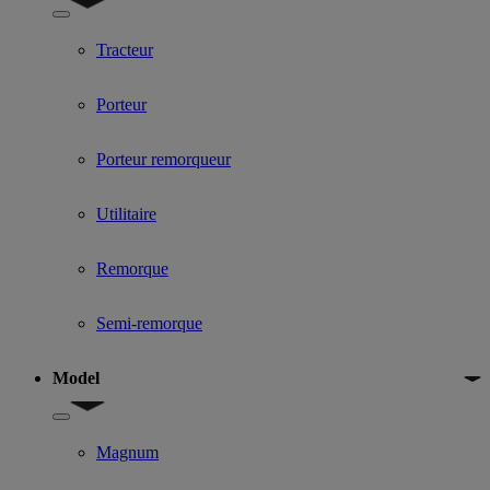
Show submenu for Used Truck categories
Tracteur
Porteur
Porteur remorqueur
Utilitaire
Remorque
Semi-remorque
Model
Show submenu for Model
Magnum