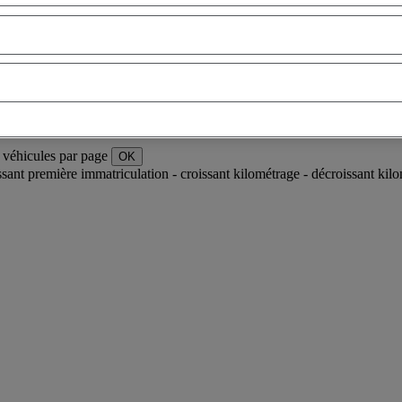
 véhicules par page
OK
ssant
première immatriculation - croissant
kilométrage - décroissant
kilo