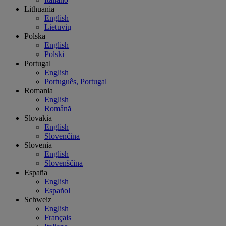
Lithuania
English
Lietuvių
Polska
English
Polski
Portugal
English
Português, Portugal
Romania
English
Română
Slovakia
English
Slovenčina
Slovenia
English
Slovenščina
España
English
Español
Schweiz
English
Français