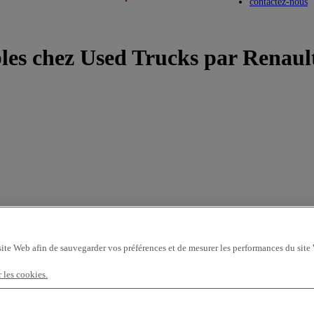
Toggle submenu
Toggle submenu
contactez-nous
bles chez Used Trucks par Renaul
site Web afin de sauvegarder vos préférences et de mesurer les performances du site
r les cookies.