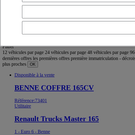
OK
Filtres avances
Réinitialiser
Appliquer
À propos
Sélection (558)
Filtrer
12 véhicules par page
24 véhicules par page
48 véhicules par page
96
dernières offres
les premières offres
première immatriculation - décroi
plus proches
OK
Disponible à la vente
BENNE COFFRE 165CV
Référence:73401
Utilitaire
Renault Trucks Master 165
1 - Euro 6 - Benne