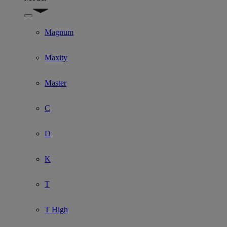
Show submenu for Model
Magnum
Maxity
Master
C
D
K
T
T High