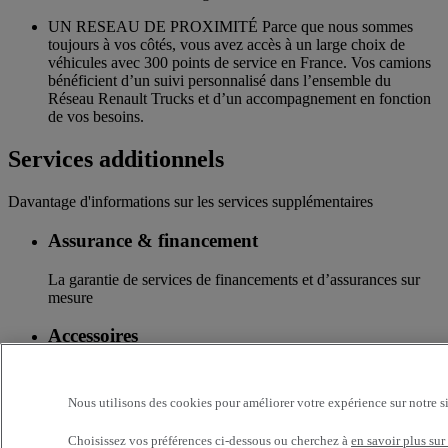
UN RESEAU DE PROXIMITÉ Parce que nous sommes
toujours à vos côtés, vous avez accès à un large choix de
véhicules avec 300 points de service en France. Vos camions
bénéficient d’un suivi personnalisé dans l’ensemble du
Réseau Renault Trucks et d’un accompagnement en fonction
de vos besoins.
Services additionnels
Davantage d'informations sur les services supplémentaires
Assurance & financement
La garantie de services de financements et d’assurances sur
mesure
Accessoires
Toute l’offre accessoires des nouvelles gammes de camions
Renault Trucks
Nous utilisons des cookies pour améliorer votre expérience sur notre s
Optifleet
Choisissez vos préférences ci-dessous ou cherchez à
en savoir plus sur