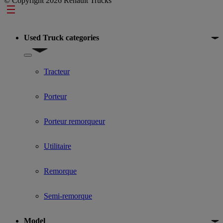
© Copyright 2026 Renault Trucks
Footer
Used Truck categories
Show submenu for Used Truck categories
Tracteur
Porteur
Porteur remorqueur
Utilitaire
Remorque
Semi-remorque
Model