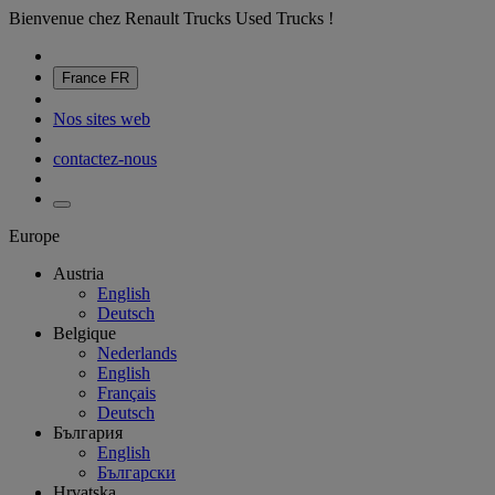
Bienvenue chez Renault Trucks Used Trucks !
France
FR
Nos sites web
contactez-nous
Europe
Austria
English
Deutsch
Belgique
Nederlands
English
Français
Deutsch
България
English
Български
Hrvatska