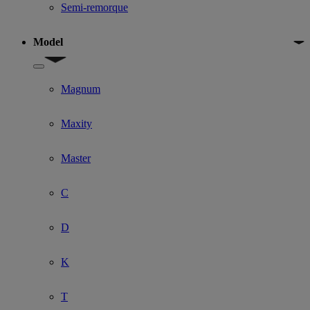
Semi-remorque
Model
Show submenu for Model
Magnum
Maxity
Master
C
D
K
T