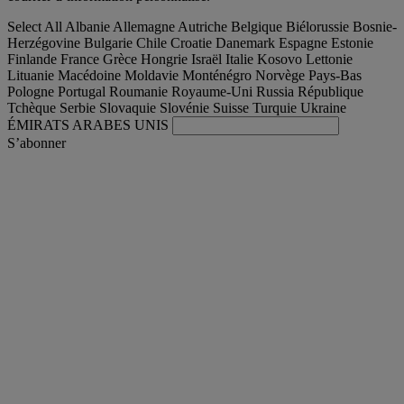
Select All
Albanie
Allemagne
Autriche
Belgique
Biélorussie
Bosnie-
Herzégovine
Bulgarie
Chile
Croatie
Danemark
Espagne
Estonie
Finlande
France
Grèce
Hongrie
Israël
Italie
Kosovo
Lettonie
Lituanie
Macédoine
Moldavie
Monténégro
Norvège
Pays-Bas
Pologne
Portugal
Roumanie
Royaume-Uni
Russia
République
Tchèque
Serbie
Slovaquie
Slovénie
Suisse
Turquie
Ukraine
ÉMIRATS ARABES UNIS
S’abonner
France
Français
Trouver votre camion occasion
Togg
Nos offres d'occasion & reconditionnées
Togg
L'occasion par Renault Trucks
Togg
Nos sites web
contactez-nous