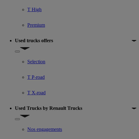
T High
Premium
Used trucks offers
Show submenu for Used trucks offers
Selection
T P-road
T X-road
Used Trucks by Renault Trucks
Show submenu for Used Trucks by Renault Trucks
Nos engagements