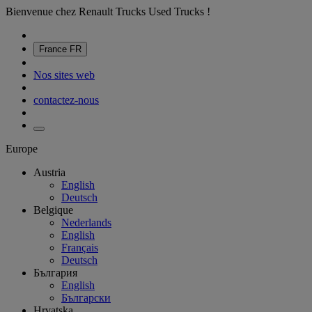
Bienvenue chez Renault Trucks Used Trucks !
France
FR
Nos sites web
contactez-nous
Europe
Austria
English
Deutsch
Belgique
Nederlands
English
Français
Deutsch
България
English
Български
Hrvatska