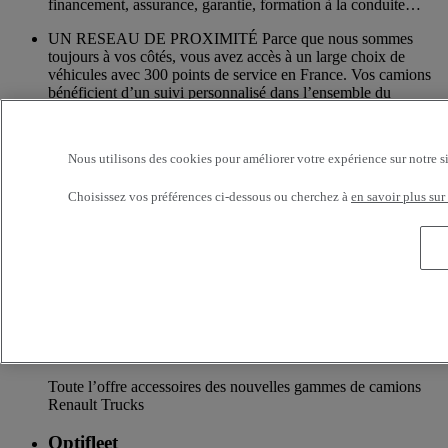
financement, assurance, garantie, formation à la conduite…
UN RESEAU DE PROXIMITÉ Parce que nous sommes
toujours à vos côtés, vous avez accès à un large choix de
véhicules avec 300 points de service en France. Vos camions
bénéficient d’un suivi personnalisé dans l’ensemble du
Réseau Renault Trucks et d’un accompagnement en fonction
de vos besoins.
Nous utilisons des cookies pour améliorer votre expérience sur notre s
Services additionnels
Choisissez vos préférences ci-dessous ou cherchez à
en savoir plus sur
Davantage d'informations sur les services supplémentaires
Assurance & financement
La garantie de services de financements et d’assurances sur
mesure
Accessoires
Toute l’offre accessoires des nouvelles gammes de camions
Renault Trucks
Optifleet