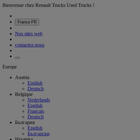
Bienvenue chez Renault Trucks Used Trucks !
France
FR
Nos sites web
contactez-nous
Europe
Austria
English
Deutsch
Belgique
Nederlands
English
Français
Deutsch
България
English
Български
Hrvatska