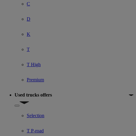
C
D
K
T
T High
Premium
Used trucks offers
Show submenu for Used trucks offers
Selection
T P-road