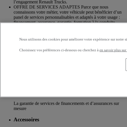
l’engagement Renault Trucks.
OFFRE DE SERVICES ADAPTES Parce que nous
connaissons votre métier, votre véhicule peut bénéficier d’un
panel de services personnalisables et adaptés à votre usage :
financement, assurance, garantie, formation à la conduite…
UN RESEAU DE PROXIMITÉ Parce que nous sommes
toujours à vos côtés, vous avez accès à un large choix de
Nous utilisons des cookies pour améliorer votre expérience sur notre s
véhicules avec 300 points de service en France. Vos camions
bénéficient d’un suivi personnalisé dans l’ensemble du
Choisissez vos préférences ci-dessous ou cherchez à
en savoir plus sur
Réseau Renault Trucks et d’un accompagnement en fonction
de vos besoins.
Services additionnels
Davantage d'informations sur les services supplémentaires
Assurance & financement
La garantie de services de financements et d’assurances sur
mesure
Accessoires