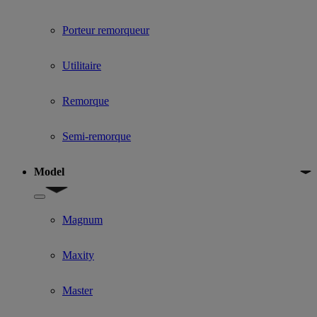
Porteur remorqueur
Utilitaire
Remorque
Semi-remorque
Model
Show submenu for Model
Magnum
Maxity
Master