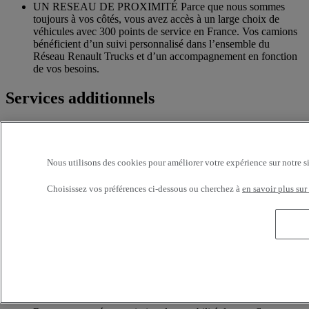
UN RESEAU DE PROXIMITÉ Parce que nous sommes
toujours à vos côtés, vous avez accès à un large choix de
véhicules avec 300 points de service en France. Vos camions
bénéficient d’un suivi personnalisé dans l’ensemble du
Réseau Renault Trucks et d’un accompagnement en fonction
de vos besoins.
Services additionnels
Davantage d'informations sur les services supplémentaires
Assurance & financement
Nous utilisons des cookies pour améliorer votre expérience sur notre s
La garantie de services de financements et d’assurances sur
Choisissez vos préférences ci-dessous ou cherchez à
en savoir plus sur
mesure
Accessoires
Toute l’offre accessoires des nouvelles gammes de camions
Renault Trucks
Optifleet