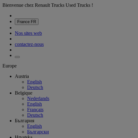
Bienvenue chez Renault Trucks Used Trucks !
France
FR
Nos sites web
contactez-nous
Europe
Austria
English
Deutsch
Belgique
Nederlands
English
Français
Deutsch
България
English
Български
Hrvatska