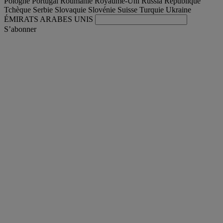
Pologne
Portugal
Roumanie
Royaume-Uni
Russia
République
Tchèque
Serbie
Slovaquie
Slovénie
Suisse
Turquie
Ukraine
ÉMIRATS ARABES UNIS
S’abonner
France
Français
Trouver votre camion occasion
Togg
Nos offres d'occasion & reconditionnées
Togg
L'occasion par Renault Trucks
Togg
Nos sites web
contactez-nous