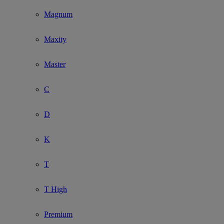
Show submenu for Model
Magnum
Maxity
Master
C
D
K
T
T High
Premium