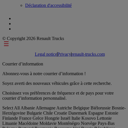
Déclaration d'accessibilité
© Copyright 2026 Renault Trucks
Footer links
Legal notice
Privacy
renault-trucks.com
Courrier d’information
Abonnez-vous à notre courrier d’information !
Soyez averti des nouveaux véhicules grâce à cette recherche.
Choisissez vos préférences de fréquence et de pays pour votre
courrier d’information personnalisé.
Select All
Albanie
Allemagne
Autriche
Belgique
Biélorussie
Bosnie-
Herzégovine
Bulgarie
Chile
Croatie
Danemark
Espagne
Estonie
Finlande
France
Grèce
Hongrie
Israël
Italie
Kosovo
Lettonie
Lituanie
Macédoine
Moldavie
Monténégro
Norvège
Pays-Bas