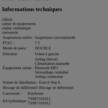
Informations techniques
châssis
cabine & equipements
chaîne cinématique
carrosserie
Suspensions arrière :
Suspension conventionelle
PTAC :
7.5
Monte de pneu :
DOUBLE
Direction:
Volant à gauche
Airbag (driver)
Climatisation manuelle
Équipement cabine :
Bluetooth MP3
Verrouillage centralisé
Airbag conducteur
Norme de dépollution :
Euro 6 Step E
Blocage de différentiel:
Blocage de differentiel
Carrosserie :
Polybenne
75HR7101012
Kit hydraulique
75HR7101012