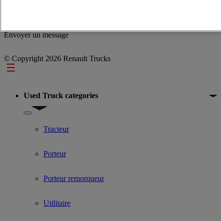
MS17X-HE RATIO 2,47
prix sur demande
Voir le numéro
0665896075
Envoyer un message
© Copyright 2026 Renault Trucks
Footer
Used Truck categories
Show submenu for Used Truck categories
Tracteur
Porteur
Porteur remorqueur
Utilitaire