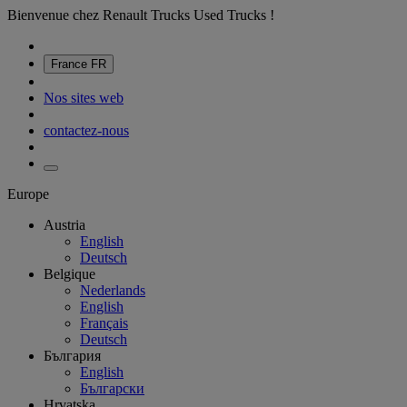
Bienvenue chez Renault Trucks Used Trucks !
France
FR
Nos sites web
contactez-nous
Europe
Austria
English
Deutsch
Belgique
Nederlands
English
Français
Deutsch
България
English
Български
Hrvatska