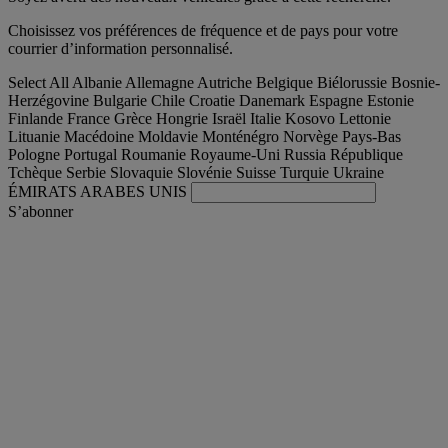
Choisissez vos préférences de fréquence et de pays pour votre
courrier d’information personnalisé.
Select All
Albanie
Allemagne
Autriche
Belgique
Biélorussie
Bosnie-
Herzégovine
Bulgarie
Chile
Croatie
Danemark
Espagne
Estonie
Finlande
France
Grèce
Hongrie
Israël
Italie
Kosovo
Lettonie
Lituanie
Macédoine
Moldavie
Monténégro
Norvège
Pays-Bas
Pologne
Portugal
Roumanie
Royaume-Uni
Russia
République
Tchèque
Serbie
Slovaquie
Slovénie
Suisse
Turquie
Ukraine
ÉMIRATS ARABES UNIS
S’abonner
France
Français
Trouver votre camion occasion
Togg
Nos offres d'occasion & reconditionnées
Togg
L'occasion par Renault Trucks
Togg
Nos sites web
contactez-nous