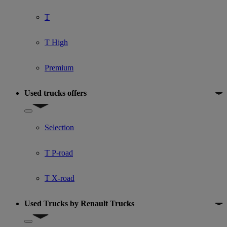
T
T High
Premium
Used trucks offers
Show submenu for Used trucks offers
Selection
T P-road
T X-road
Used Trucks by Renault Trucks
Show submenu for Used Trucks by Renault Trucks