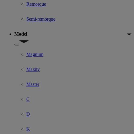
Remorque
Semi-remorque
Model
Show submenu for Model
Magnum
Maxity
Master
C
D
K