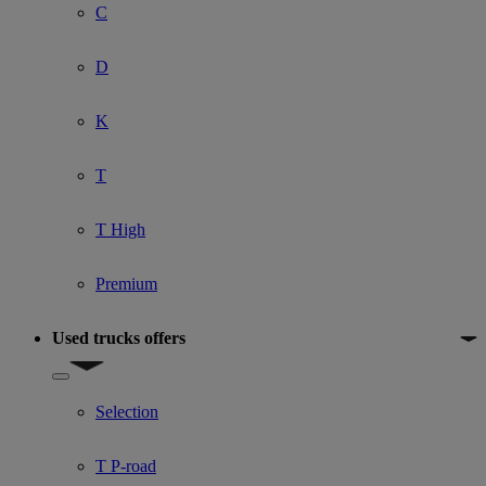
C
D
K
T
T High
Premium
Used trucks offers
Show submenu for Used trucks offers
Selection
T P-road