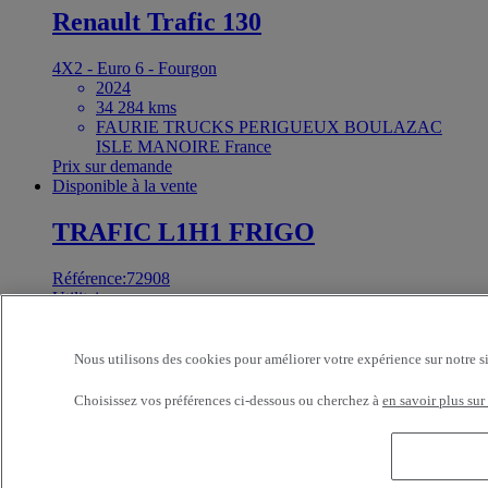
Renault Trafic 130
4X2 - Euro 6 - Fourgon
2024
34 284 kms
FAURIE TRUCKS PERIGUEUX BOULAZAC
ISLE MANOIRE France
Prix sur demande
Disponible à la vente
TRAFIC L1H1 FRIGO
Référence:72908
Utilitaire
Renault Trafic 120
Nous utilisons des cookies pour améliorer votre expérience sur notre s
4X2 - Euro 6 - Frigo
Choisissez vos préférences ci-dessous ou cherchez à
en savoir plus sur
2021
72 645 kms
2835 t
FAURIE TRUCKS BRIVE BRIVE LA