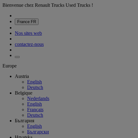
Bienvenue chez Renault Trucks Used Trucks !
France
FR
Nos sites web
contactez-nous
Europe
Austria
English
Deutsch
Belgique
Nederlands
English
Français
Deutsch
България
English
Български
Hrvatska