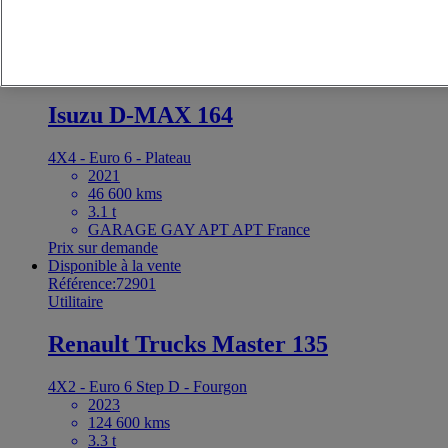
GAILLARDE France
Prix sur demande
Disponible à la vente
Référence:72904
Utilitaire
Isuzu D-MAX 164
4X4 - Euro 6 - Plateau
2021
46 600 kms
3.1 t
GARAGE GAY APT APT France
Prix sur demande
Disponible à la vente
Référence:72901
Utilitaire
Renault Trucks Master 135
4X2 - Euro 6 Step D - Fourgon
2023
124 600 kms
3.3 t