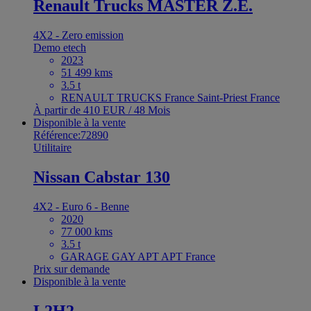
Renault Trucks MASTER Z.E.
4X2 - Zero emission
Demo etech
2023
51 499 kms
3.5 t
RENAULT TRUCKS France Saint-Priest France
À partir de 410 EUR / 48 Mois
Disponible à la vente
Référence:72890
Utilitaire
Nissan Cabstar 130
4X2 - Euro 6 - Benne
2020
77 000 kms
3.5 t
GARAGE GAY APT APT France
Prix sur demande
Disponible à la vente
L2H2