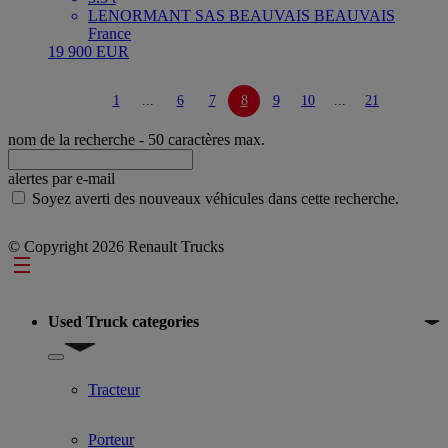
LENORMANT SAS BEAUVAIS BEAUVAIS
France
19 900 EUR
1
...
6
7
8
9
10
...
21
nom de la recherche
- 50 caractères max.
alertes par e-mail
Soyez averti des nouveaux véhicules dans cette recherche.
© Copyright 2026 Renault Trucks
Footer
Used Truck categories
Show submenu for Used Truck categories
Tracteur
Porteur