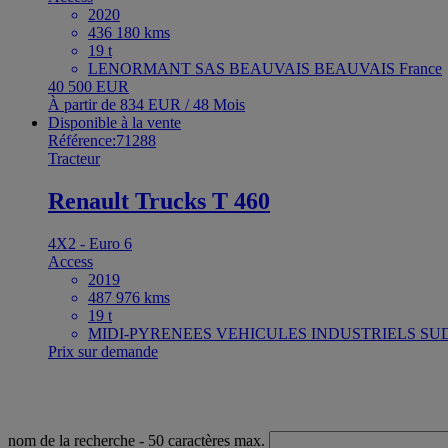
2020
436 180 kms
19 t
LENORMANT SAS BEAUVAIS BEAUVAIS France
40 500 EUR
À partir de 834 EUR / 48 Mois
Disponible à la vente
Référence:71288
Tracteur
Renault Trucks T 460
4X2 - Euro 6
Access
2019
487 976 kms
19 t
MIDI-PYRENEES VEHICULES INDUSTRIELS SUD
Prix sur demande
nom de la recherche
- 50 caractères max.