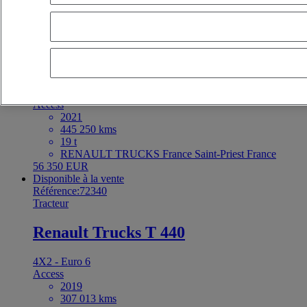
Disponible à la vente
Référence:73355
Tracteur
Renault Trucks T 520
4X2 - Euro 6 Step E
Access
2021
445 250 kms
19 t
RENAULT TRUCKS France Saint-Priest France
56 350 EUR
Disponible à la vente
Référence:72340
Tracteur
Renault Trucks T 440
4X2 - Euro 6
Access
2019
307 013 kms