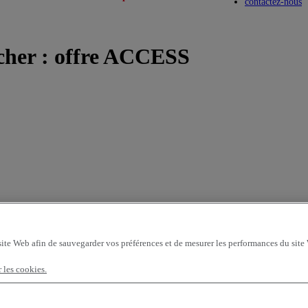
Toggle submenu
Toggle submenu
contactez-nous
 cher : offre ACCESS
site Web afin de sauvegarder vos préférences et de mesurer les performances du site
 véhicules par page
OK
r les cookies.
ssant
première immatriculation - croissant
kilométrage - décroissant
kilo