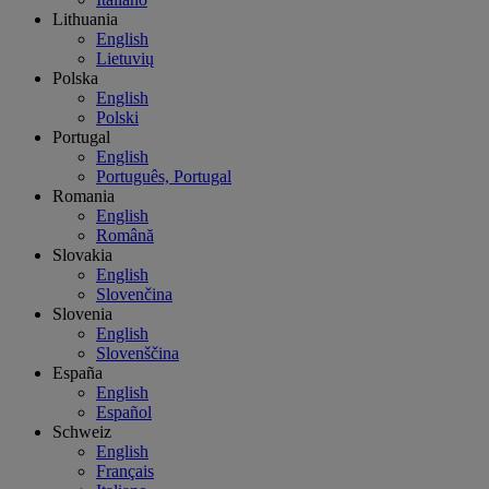
Lithuania
English
Lietuvių
Polska
English
Polski
Portugal
English
Português, Portugal
Romania
English
Română
Slovakia
English
Slovenčina
Slovenia
English
Slovenščina
España
English
Español
Schweiz
English
Français