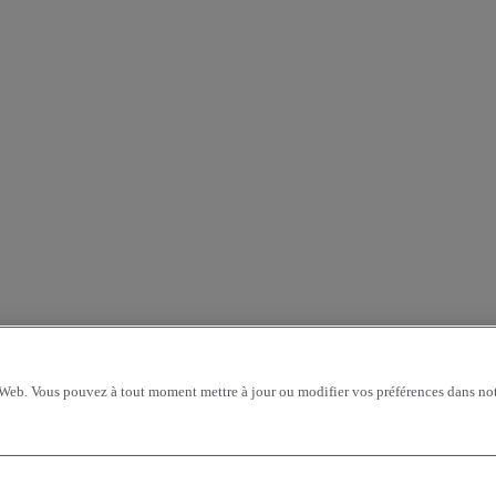
 Web. Vous pouvez à tout moment mettre à jour ou modifier vos préférences dans not
métrage - croissant
prix - décroissant
prix - croissant
Véhicules les