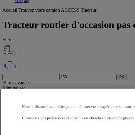
Toggle submenu
Français
Accueil
Trouvez votre camion
ACCESS Tracteur
Tracteur routier d'occasion pas
Filtrer
OK
Filtres avances
Réinitialiser
Appliquer
ACCESS
Tracteur
Désélectionner tout
Sélection (5)
Nous utilisons des cookies pour améliorer votre expérience sur notre 
Filtrer
12 véhicules par page
24 véhicules par page
48 véhicules par page
96
Choisissez vos préférences ci-dessous ou cherchez à
en savoir plus su
dernières offres
les premières offres
première immatriculation - décroi
plus proches
OK