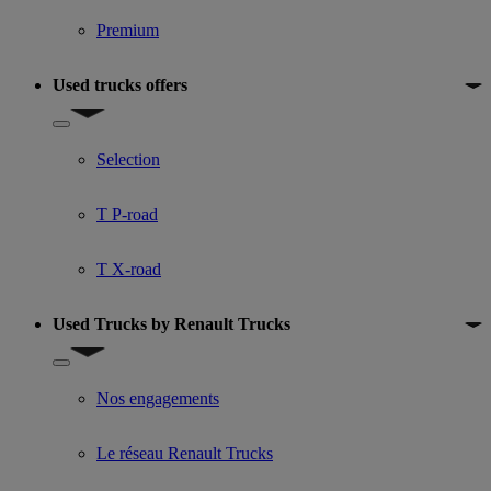
Premium
Used trucks offers
Show submenu for Used trucks offers
Selection
T P-road
T X-road
Used Trucks by Renault Trucks
Show submenu for Used Trucks by Renault Trucks
Nos engagements
Le réseau Renault Trucks