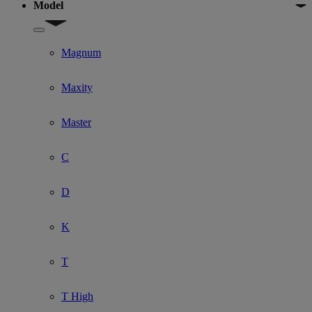
Model
Show submenu for Model
Magnum
Maxity
Master
C
D
K
T
T High