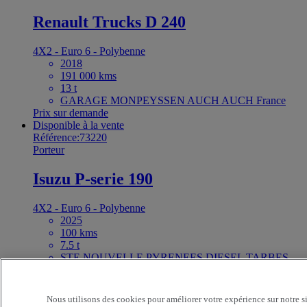
Renault Trucks D 240
4X2 - Euro 6 - Polybenne
2018
191 000 kms
13 t
GARAGE MONPEYSSEN AUCH AUCH France
Prix sur demande
Disponible à la vente
Référence:73220
Porteur
Isuzu P-serie 190
4X2 - Euro 6 - Polybenne
2025
100 kms
7.5 t
STE NOUVELLE PYRENEES DIESEL TARBES
ODOS France
Prix sur demande
Disponible à la vente
Nous utilisons des cookies pour améliorer votre expérience sur notre s
Référence:72717