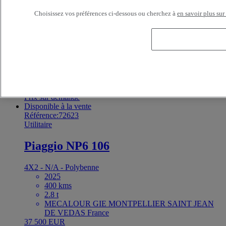
Porteur
Choisissez vos préférences ci-dessous ou cherchez à
en savoir plus sur
Renault Trucks D 240
4X2 - Euro 6 - Polybenne
2020
50 250 kms
13 t
BAYI TRUCKS LE MANS LE MANS France
Prix sur demande
Disponible à la vente
Référence:72623
Utilitaire
Piaggio NP6 106
4X2 - N/A - Polybenne
2025
400 kms
2.8 t
MECALOUR GIE MONTPELLIER SAINT JEAN
DE VEDAS France
37 500 EUR