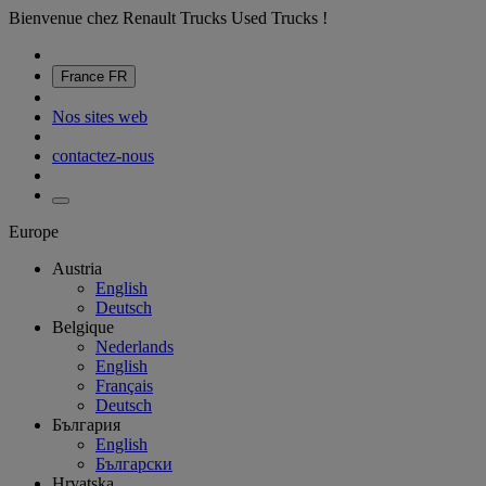
Bienvenue chez Renault Trucks Used Trucks !
France
FR
Nos sites web
contactez-nous
Europe
Austria
English
Deutsch
Belgique
Nederlands
English
Français
Deutsch
България
English
Български
Hrvatska