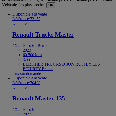
Véhicules les plus proches
OK
Disponible à la vente
Référence:73157
Utilitaire
Renault Trucks Master
4X2 - Euro 6 - Benne
2023
60 500 kms
3.5 t
BERTHIER TRUCKS DIJON RUFFEY LES
ECHIREY France
Prix sur demande
Disponible à la vente
Référence:70428
Utilitaire
Renault Master 135
4X2 - Euro 6
2022