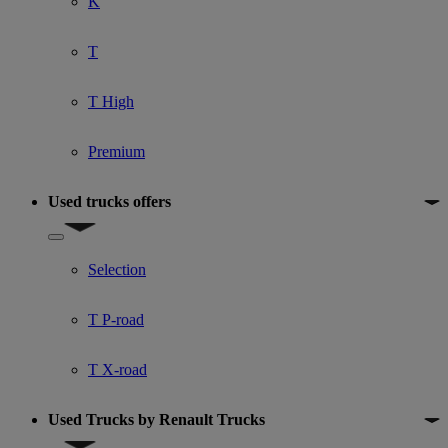
K
T
T High
Premium
Used trucks offers
Show submenu for Used trucks offers
Selection
T P-road
T X-road
Used Trucks by Renault Trucks