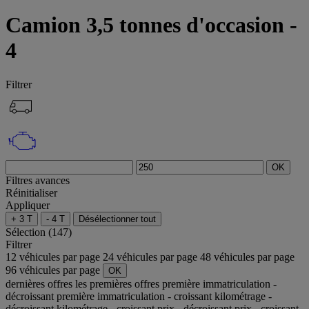
Camion 3,5 tonnes d'occasion -
4
Filtrer
OK
Filtres avances
Réinitialiser
Appliquer
+ 3 T
- 4 T
Désélectionner tout
Sélection (147)
Filtrer
12 véhicules par page
24 véhicules par page
48 véhicules par page
96 véhicules par page
OK
dernières offres
les premières offres
première immatriculation -
décroissant
première immatriculation - croissant
kilométrage -
décroissant
kilométrage - croissant
prix - décroissant
prix - croissant