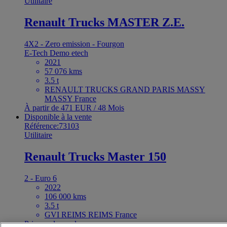
Utilitaire
Renault Trucks MASTER Z.E.
4X2 - Zero emission - Fourgon
E-Tech
Demo etech
2021
57 076 kms
3.5 t
RENAULT TRUCKS GRAND PARIS MASSY
MASSY France
À partir de 471 EUR / 48 Mois
Disponible à la vente
Référence:73103
Utilitaire
Renault Trucks Master 150
2 - Euro 6
2022
106 000 kms
3.5 t
GVI REIMS REIMS France
Prix sur demande