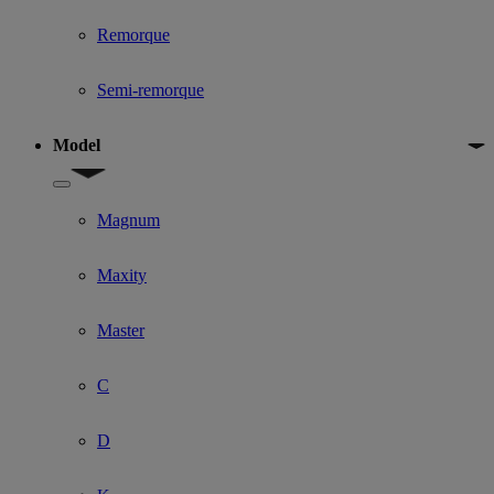
Remorque
Semi-remorque
Model
Show submenu for Model
Magnum
Maxity
Master
C
D