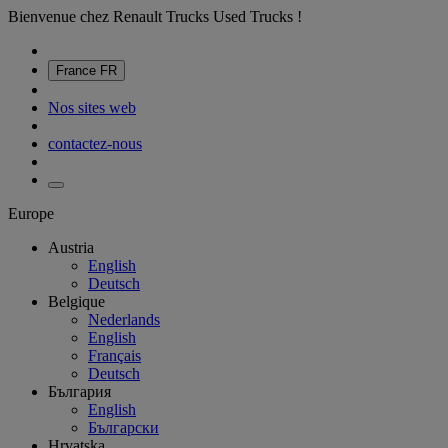
Bienvenue chez Renault Trucks Used Trucks !
France
FR
Nos sites web
contactez-nous
Europe
Austria
English
Deutsch
Belgique
Nederlands
English
Français
Deutsch
България
English
Български
Hrvatska