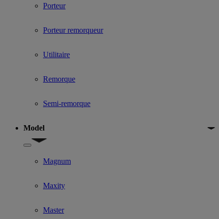
Porteur
Porteur remorqueur
Utilitaire
Remorque
Semi-remorque
Model
Show submenu for Model
Magnum
Maxity
Master