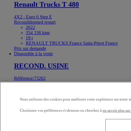
Renault Trucks T 480
4X2 - Euro 6 Step E
Reconditionned restart
2022
354 338 kms
19 t
RENAULT TRUCKS France Saint-Priest France
Prix sur demande
Disponible à la vente
RECOND. USINE
Référence:73202
Tracteur
Renault Trucks T 480
Nous utilisons des cookies pour améliorer votre expérience sur notre s
4X2 - Euro 6 Step E
Choisissez vos préférences ci-dessous ou cherchez à
en savoir plus sur
T x-road
2023
325 634 kms
19 t