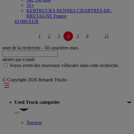
19 t
KERTRUCKS RENNES CHARTRES-DE-
BRETAGNE France
43 000 EUR
1
2
3
4
5
6
...
15
nom de la recherche
- 50 caractères max.
alertes par e-mail
Soyez averti des nouveaux véhicules dans cette recherche.
© Copyright 2026 Renault Trucks
Footer
Used Truck categories
Show submenu for Used Truck categories
Tracteur