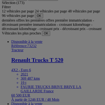
Sélection (173)
Filtrer
12 véhicules par page
24 véhicules par page
48 véhicules par page
96 véhicules par page
OK
dernières offres
les premières offres
première immatriculation -
décroissant
première immatriculation - croissant
kilométrage -
décroissant
kilométrage - croissant
prix - décroissant
prix - croissant
Véhicules les plus proches
OK
Disponible à la vente
Référence:73232
Tracteur
Renault Trucks T 520
4X2 - Euro 6
2021
369 487 kms
19 t
FAURIE TRUCKS BRIVE BRIVE LA
GAILLARDE France
60 500 EUR
À partir de 1246 EUR / 48 Mois
Disponible à la vente