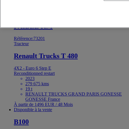
RENAULT TRUCKS France Saint-Priest France
Prix sur demande
Disponible à la vente
FAIBLE KM
Référence:73201
Tracteur
Renault Trucks T 480
4X2 - Euro 6 Step E
Reconditionned restart
2023
279 675 kms
19 t
RENAULT TRUCKS GRAND PARIS GONESSE
GONESSE France
À partir de 1496 EUR / 48 Mois
Disponible à la vente
B100