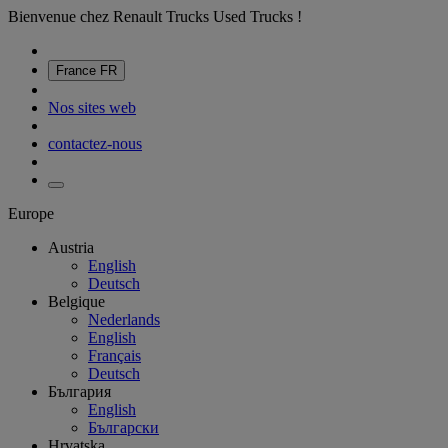
Bienvenue chez Renault Trucks Used Trucks !
France
FR
Nos sites web
contactez-nous
Europe
Austria
English
Deutsch
Belgique
Nederlands
English
Français
Deutsch
България
English
Български
Hrvatska