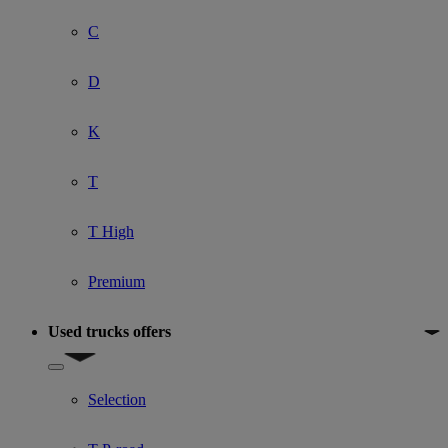
C
D
K
T
T High
Premium
Used trucks offers
Show submenu for Used trucks offers
Selection