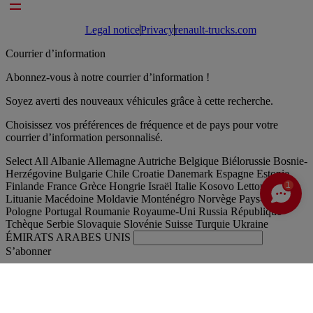
Footer links
Legal notice
Privacy
renault-trucks.com
Courrier d’information
Abonnez-vous à notre courrier d’information !
Soyez averti des nouveaux véhicules grâce à cette recherche.
Choisissez vos préférences de fréquence et de pays pour votre
courrier d’information personnalisé.
Select All
Albanie
Allemagne
Autriche
Belgique
Biélorussie
Bosnie-
Herzégovine
Bulgarie
Chile
Croatie
Danemark
Espagne
Estonie
1
Finlande
France
Grèce
Hongrie
Israël
Italie
Kosovo
Lettonie
Lituanie
Macédoine
Moldavie
Monténégro
Norvège
Pays-Bas
Pologne
Portugal
Roumanie
Royaume-Uni
Russia
République
Tchèque
Serbie
Slovaquie
Slovénie
Suisse
Turquie
Ukraine
ÉMIRATS ARABES UNIS
S’abonner
France
Français