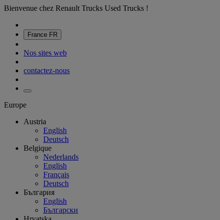
Bienvenue chez Renault Trucks Used Trucks !
France
FR
Nos sites web
contactez-nous
Europe
Austria
English
Deutsch
Belgique
Nederlands
English
Français
Deutsch
България
English
Български
Hrvatska