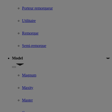
Porteur remorqueur
Utilitaire
Remorque
Semi-remorque
Model
Show submenu for Model
Magnum
Maxity
Master