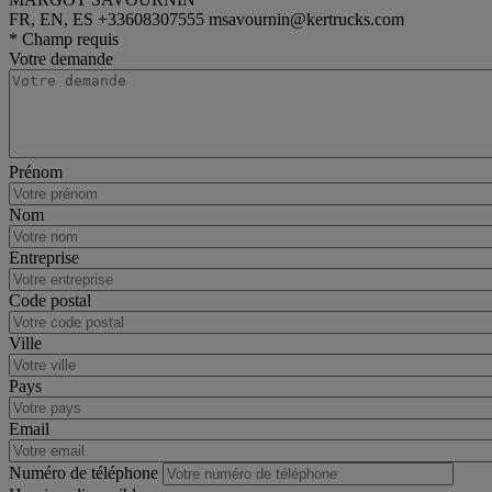
FR, EN, ES
+33608307555
msavournin@kertrucks.com
rigid
Renault Trucks C
* Champ requis
Votre demande
Prénom
Nom
Entreprise
Code postal
Ville
Pays
Email
Numéro de téléphone