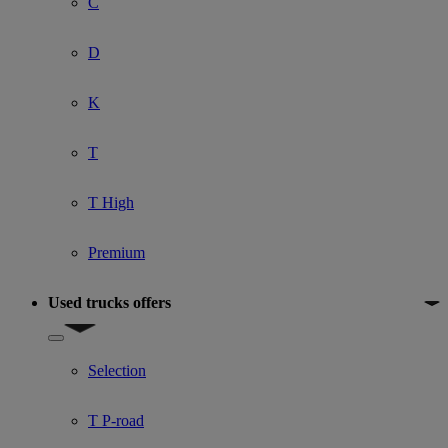
C
D
K
T
T High
Premium
Used trucks offers
Show submenu for Used trucks offers
Selection
T P-road