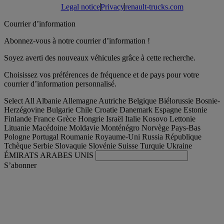
Legal notice
Privacy
renault-trucks.com
Courrier d’information
Abonnez-vous à notre courrier d’information !
Soyez averti des nouveaux véhicules grâce à cette recherche.
Choisissez vos préférences de fréquence et de pays pour votre
courrier d’information personnalisé.
Select All
Albanie
Allemagne
Autriche
Belgique
Biélorussie
Bosnie-
Herzégovine
Bulgarie
Chile
Croatie
Danemark
Espagne
Estonie
Finlande
France
Grèce
Hongrie
Israël
Italie
Kosovo
Lettonie
Lituanie
Macédoine
Moldavie
Monténégro
Norvège
Pays-Bas
Pologne
Portugal
Roumanie
Royaume-Uni
Russia
République
Tchèque
Serbie
Slovaquie
Slovénie
Suisse
Turquie
Ukraine
ÉMIRATS ARABES UNIS
S’abonner
France
Français
Trouver votre camion occasion
Togg
Nos offres d'occasion & reconditionnées