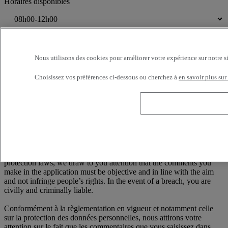
Horaires disponibles
Je consens au traitement de mes données personnelles dont la
finalité est d'être recontacté suite à ma demande de contact.
Nous utilisons des cookies pour améliorer votre expérience sur notre s
Conformément à la loi française Informatique et Libertés n°78-17 du
6 janvier 1978, modifiée par la loi n°2004-810 du 6 août 2004, vous
Choisissez vos préférences ci-dessous ou cherchez à
en savoir plus sur
disposez à tout moment d'un droit d'accès, de rectification et de
suppression des informations nominatives vous concernant, sans
avoir à en indiquer le motif, en écrivant à : RENAULT TRUCKS,
Digital Channel (TER C50 2 56) 99 Route de Lyon, 69806 Saint
Priest Cedex / France
——
According to the regulations in force and in particular personal data
protection laws, we draw to you attention that the comments you
make in the application must be objective and in line with the aim
and not infringe people’s rights. In the event of a breach, you are
civilly and criminally liable.
Conformément à la règlementation en vigueur et notamment celle
sur la protection des données personnelles, nous attirons votre
attention sur le fait que les commentaires que vous saisissez dans