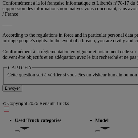
Conformément à la loi française Informatique et Libertés n°78-17 du 6
suppression des informations nominatives vous concernant, sans av
/ France
——
According to the regulations in force and in particular personal data 
infringe people’s rights. In the event of a breach, you are civilly and cr
Conformément à la règlementation en vigueur et notamment celle sur la 
doivent être objectifs et en adéquation avec le but recherché et ne pa
CAPTCHA
Cette question sert à vérifier si vous êtes un visiteur humain ou non
© Copyright 2026 Renault Trucks
Footer
Used Truck categories
Model
Show submenu for Used Truck categories
Show submenu for Mo