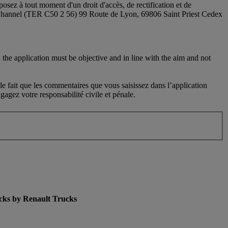
sez à tout moment d'un droit d'accès, de rectification et de
 Channel (TER C50 2 56) 99 Route de Lyon, 69806 Saint Priest Cedex
 the application must be objective and in line with the aim and not
le fait que les commentaires que vous saisissez dans l’application
agez votre responsabilité civile et pénale.
cks by Renault Trucks
enu for Used Trucks by Renault Trucks