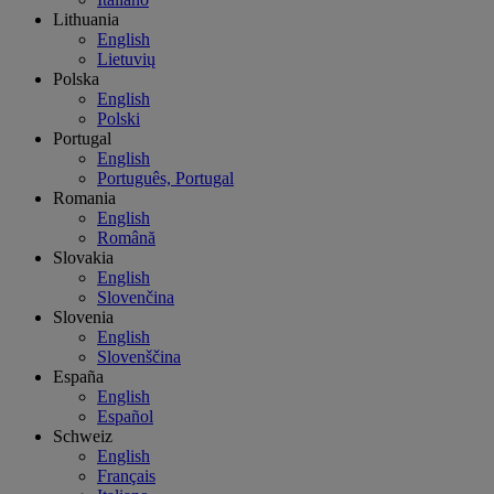
Lithuania
English
Lietuvių
Polska
English
Polski
Portugal
English
Português, Portugal
Romania
English
Română
Slovakia
English
Slovenčina
Slovenia
English
Slovenščina
España
English
Español
Schweiz
English
Français