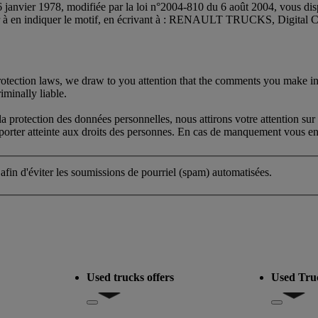
 janvier 1978, modifiée par la loi n°2004-810 du 6 août 2004, vous dispo
oir à en indiquer le motif, en écrivant à : RENAULT TRUCKS, Digital
protection laws, we draw to you attention that the comments you make in
iminally liable.
protection des données personnelles, nous attirons votre attention sur 
s porter atteinte aux droits des personnes. En cas de manquement vous eng
 afin d'éviter les soumissions de pourriel (spam) automatisées.
Used trucks offers
Used Tru
del
Show submenu for Used trucks offers
Show subm