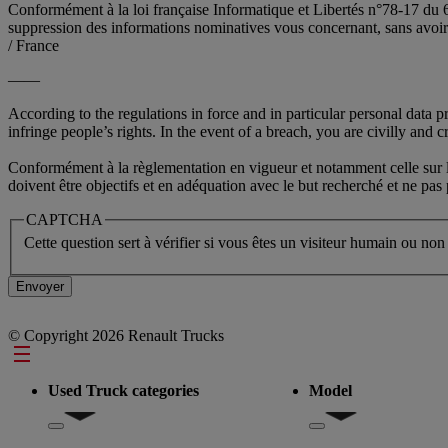
Conformément à la loi française Informatique et Libertés n°78-17 du 6
suppression des informations nominatives vous concernant, sans av
/ France
——
According to the regulations in force and in particular personal data 
infringe people’s rights. In the event of a breach, you are civilly and cr
Conformément à la règlementation en vigueur et notamment celle sur la 
doivent être objectifs et en adéquation avec le but recherché et ne pa
CAPTCHA
Cette question sert à vérifier si vous êtes un visiteur humain ou non
© Copyright 2026 Renault Trucks
Footer
Used Truck categories
Model
Show submenu for Used Truck categories
Show submenu for Mo