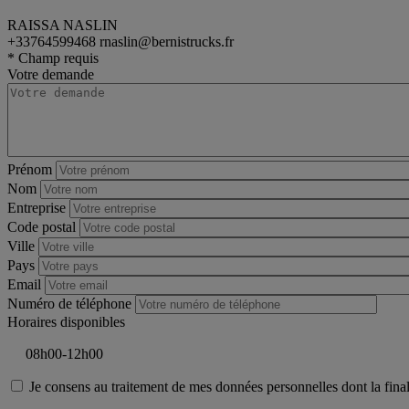
RAISSA NASLIN
+33764599468
rnaslin@bernistrucks.fr
tractor
Renault Trucks T
* Champ requis
Votre demande
Prénom
Nom
Entreprise
Code postal
Ville
Pays
Email
Numéro de téléphone
Horaires disponibles
Je consens au traitement de mes données personnelles dont la final