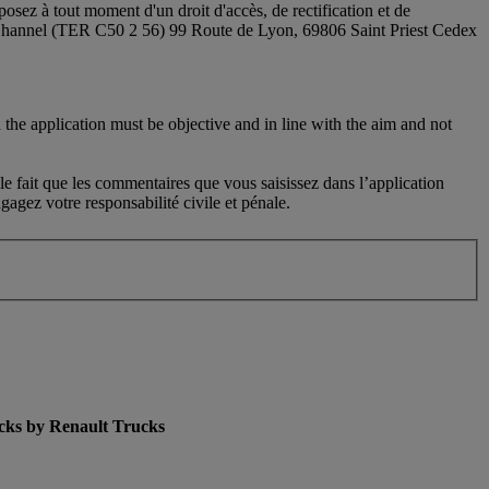
sez à tout moment d'un droit d'accès, de rectification et de
 Channel (TER C50 2 56) 99 Route de Lyon, 69806 Saint Priest Cedex
 the application must be objective and in line with the aim and not
le fait que les commentaires que vous saisissez dans l’application
agez votre responsabilité civile et pénale.
cks by Renault Trucks
enu for Used Trucks by Renault Trucks