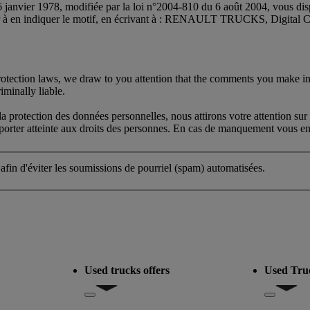
 janvier 1978, modifiée par la loi n°2004-810 du 6 août 2004, vous dispo
oir à en indiquer le motif, en écrivant à : RENAULT TRUCKS, Digital
protection laws, we draw to you attention that the comments you make in
iminally liable.
protection des données personnelles, nous attirons votre attention sur 
s porter atteinte aux droits des personnes. En cas de manquement vous eng
 afin d'éviter les soumissions de pourriel (spam) automatisées.
Used trucks offers
Used Tru
del
Show submenu for Used trucks offers
Show subm