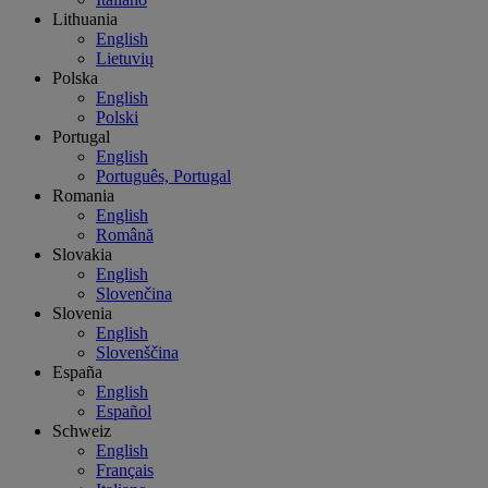
Lithuania
English
Lietuvių
Polska
English
Polski
Portugal
English
Português, Portugal
Romania
English
Română
Slovakia
English
Slovenčina
Slovenia
English
Slovenščina
España
English
Español
Schweiz
English
Français