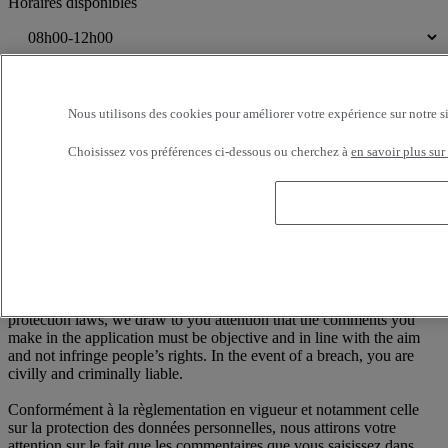
Horaires disponibles
Je consens au traitement de mes données personnelles dont la
finalité est d'être recontacté suite à ma demande de contact.
Nous utilisons des cookies pour améliorer votre expérience sur notre s
Conformément à la loi française Informatique et Libertés n°78-17 du
6 janvier 1978, modifiée par la loi n°2004-810 du 6 août 2004, vous
Choisissez vos préférences ci-dessous ou cherchez à
en savoir plus sur
disposez à tout moment d'un droit d'accès, de rectification et de
suppression des informations nominatives vous concernant, sans
avoir à en indiquer le motif, en écrivant à : RENAULT TRUCKS,
Digital Channel (TER C50 2 56) 99 Route de Lyon, 69806 Saint
Priest Cedex / France
——
According to the regulations in force and in particular personal data
protection laws, we draw to you attention that the comments you
make in the application must be objective and in line with the aim
and not infringe people’s rights. In the event of a breach, you are
civilly and criminally liable.
Conformément à la règlementation en vigueur et notamment celle
sur la protection des données personnelles, nous attirons votre
attention sur le fait que les commentaires que vous saisissez dans