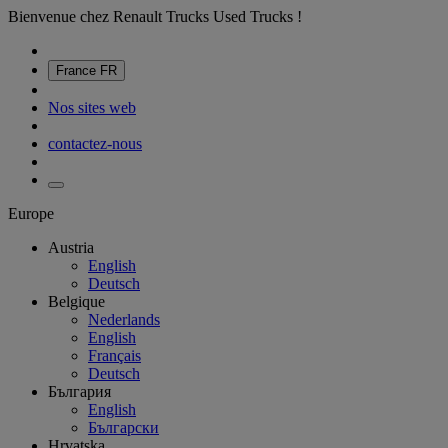
Bienvenue chez Renault Trucks Used Trucks !
France
FR
Nos sites web
contactez-nous
Europe
Austria
English
Deutsch
Belgique
Nederlands
English
Français
Deutsch
България
English
Български
Hrvatska