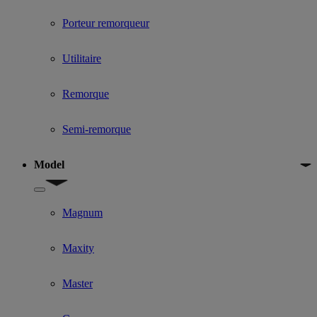
Porteur remorqueur
Utilitaire
Remorque
Semi-remorque
Model
Show submenu for Model
Magnum
Maxity
Master