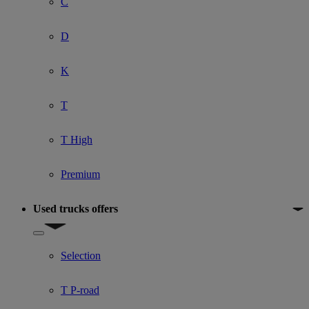
C
D
K
T
T High
Premium
Used trucks offers
Show submenu for Used trucks offers
Selection
T P-road