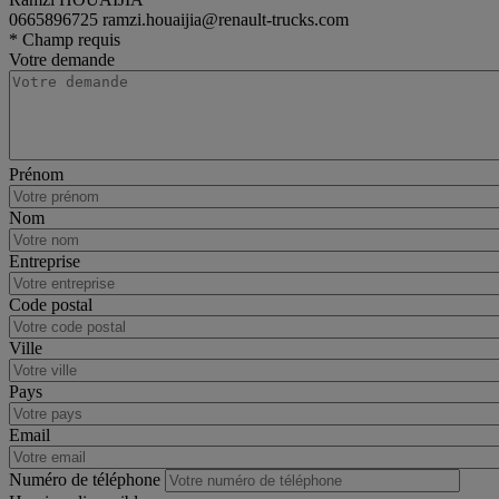
0665896725
ramzi.houaijia@renault-trucks.com
rigid
Renault Trucks D Cab 2.1
* Champ requis
Votre demande
Prénom
Nom
Entreprise
Code postal
Ville
Pays
Email
Numéro de téléphone