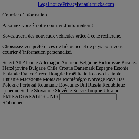
Legal notice
Privacy
renault-trucks.com
Courrier d’information
Abonnez-vous à notre courrier d’information !
Soyez averti des nouveaux véhicules grâce à cette recherche.
Choisissez vos préférences de fréquence et de pays pour votre
courrier d’information personnalisé.
Select All
Albanie
Allemagne
Autriche
Belgique
Biélorussie
Bosnie-
Herzégovine
Bulgarie
Chile
Croatie
Danemark
Espagne
Estonie
Finlande
France
Grèce
Hongrie
Israël
Italie
Kosovo
Lettonie
Lituanie
Macédoine
Moldavie
Monténégro
Norvège
Pays-Bas
Pologne
Portugal
Roumanie
Royaume-Uni
Russia
République
Tchèque
Serbie
Slovaquie
Slovénie
Suisse
Turquie
Ukraine
ÉMIRATS ARABES UNIS
S’abonner
France
Français
Trouver votre camion occasion
Togg
Nos offres d'occasion & reconditionnées