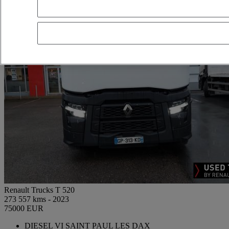
Renault Trucks T 520
273 557 kms - 2023
75000 EUR
DIESEL VI SAINT PAUL LES DAX