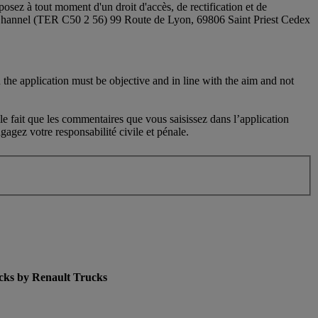
sez à tout moment d'un droit d'accès, de rectification et de
 Channel (TER C50 2 56) 99 Route de Lyon, 69806 Saint Priest Cedex
 the application must be objective and in line with the aim and not
le fait que les commentaires que vous saisissez dans l’application
agez votre responsabilité civile et pénale.
cks by Renault Trucks
enu for Used Trucks by Renault Trucks