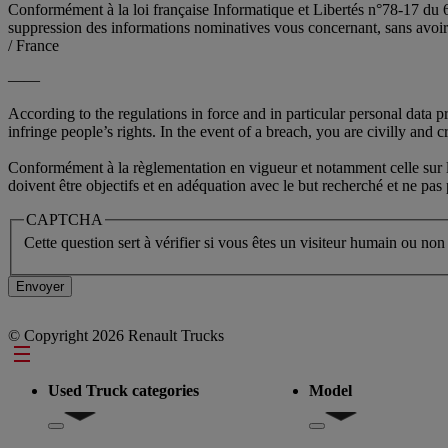
Conformément à la loi française Informatique et Libertés n°78-17 du 6
suppression des informations nominatives vous concernant, sans av
/ France
——
According to the regulations in force and in particular personal data 
infringe people’s rights. In the event of a breach, you are civilly and cr
Conformément à la règlementation en vigueur et notamment celle sur la 
doivent être objectifs et en adéquation avec le but recherché et ne pa
CAPTCHA
Cette question sert à vérifier si vous êtes un visiteur humain ou non
© Copyright 2026 Renault Trucks
Footer
Used Truck categories
Model
Show submenu for Used Truck categories
Show submenu for Mo