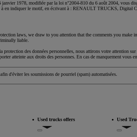
 janvier 1978, modifiée par la loi n°2004-810 du 6 août 2004, vous dispo
oir à en indiquer le motif, en écrivant à : RENAULT TRUCKS, Digital
protection laws, we draw to you attention that the comments you make in
iminally liable.
protection des données personnelles, nous attirons votre attention sur 
s porter atteinte aux droits des personnes. En cas de manquement vous eng
 afin d'éviter les soumissions de pourriel (spam) automatisées.
Used trucks offers
Used Tru
del
Show submenu for Used trucks offers
Show subm