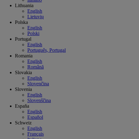
Lithuania
English
Lietuvių
Polska
English
Polski
Portugal
English
Português, Portugal
Romania
English
Română
Slovakia
English
Slovenčina
Slovenia
English
Slovenščina
España
English
Español
Schweiz
English
Français