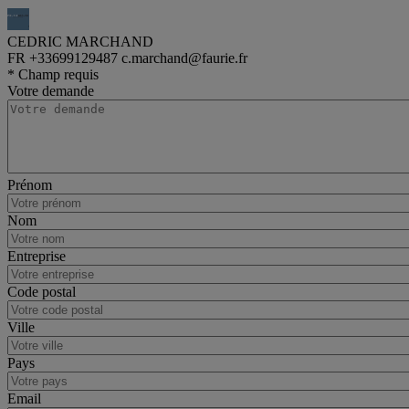
CEDRIC MARCHAND
FR
+33699129487
c.marchand@faurie.fr
van
Renault Master
* Champ requis
Votre demande
Prénom
Nom
Entreprise
Code postal
Ville
Pays
Email