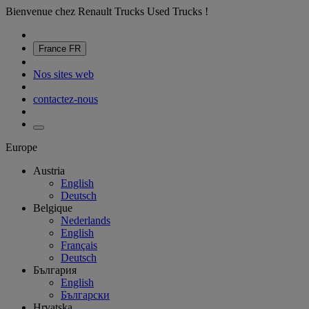
Bienvenue chez Renault Trucks Used Trucks !
France
FR
Nos sites web
contactez-nous
Europe
Austria
English
Deutsch
Belgique
Nederlands
English
Français
Deutsch
България
English
Български
Hrvatska