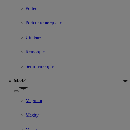
Porteur
Porteur remorqueur
Utilitaire
Remorque
Semi-remorque
Model
Show submenu for Model
Magnum
Maxity
Master