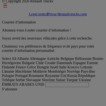
© Copyright 2026 Renault Trucks
Footer links
Legal notice
Privacy
renault-trucks.com
Courrier d’information
Abonnez-vous à notre courrier d’information !
Soyez averti des nouveaux véhicules grâce à cette recherche.
Choisissez vos préférences de fréquence et de pays pour votre
courrier d’information personnalisé.
Select All
Albanie
Allemagne
Autriche
Belgique
Biélorussie
Bosnie-
Herzégovine
Bulgarie
Chile
Croatie
Danemark
Espagne
Estonie
Finlande
France
Grèce
Hongrie
Israël
Italie
Kosovo
Lettonie
Lituanie
Macédoine
Moldavie
Monténégro
Norvège
Pays-Bas
Pologne
Portugal
Roumanie
Royaume-Uni
Russia
République
Tchèque
Serbie
Slovaquie
Slovénie
Suisse
Turquie
Ukraine
ÉMIRATS ARABES UNIS
S’abonner
France
Français