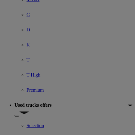
C
D
K
T
T High
Premium
Used trucks offers
Show submenu for Used trucks offers
Selection