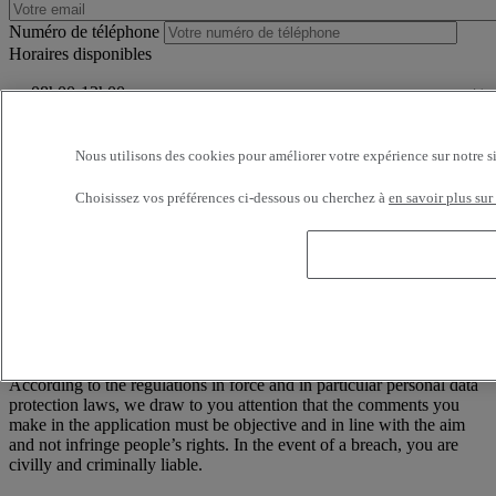
Numéro de téléphone
Horaires disponibles
Je consens au traitement de mes données personnelles dont la
finalité est d'être recontacté suite à ma demande de contact.
Nous utilisons des cookies pour améliorer votre expérience sur notre s
Conformément à la loi française Informatique et Libertés n°78-17 du
Choisissez vos préférences ci-dessous ou cherchez à
en savoir plus sur
6 janvier 1978, modifiée par la loi n°2004-810 du 6 août 2004, vous
disposez à tout moment d'un droit d'accès, de rectification et de
suppression des informations nominatives vous concernant, sans
avoir à en indiquer le motif, en écrivant à : RENAULT TRUCKS,
Digital Channel (TER C50 2 56) 99 Route de Lyon, 69806 Saint
Priest Cedex / France
——
According to the regulations in force and in particular personal data
protection laws, we draw to you attention that the comments you
make in the application must be objective and in line with the aim
and not infringe people’s rights. In the event of a breach, you are
civilly and criminally liable.