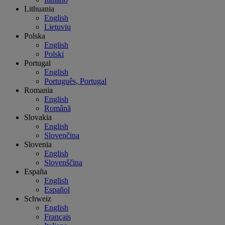
Lithuania
English
Lietuvių
Polska
English
Polski
Portugal
English
Português, Portugal
Romania
English
Română
Slovakia
English
Slovenčina
Slovenia
English
Slovenščina
España
English
Español
Schweiz
English
Français