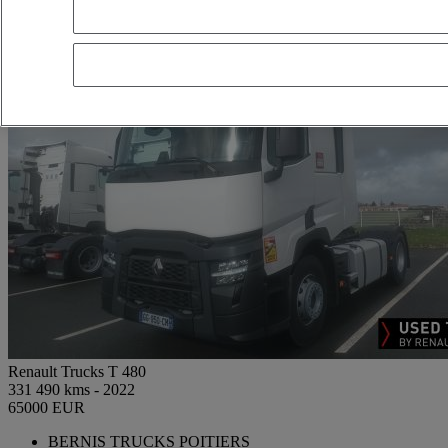
Renault Trucks T 480
331 490 kms - 2022
65000 EUR
BERNIS TRUCKS POITIERS