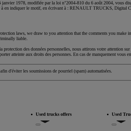
 janvier 1978, modifiée par la loi n°2004-810 du 6 août 2004, vous dispo
oir à en indiquer le motif, en écrivant à : RENAULT TRUCKS, Digital
protection laws, we draw to you attention that the comments you make in
iminally liable.
protection des données personnelles, nous attirons votre attention sur 
s porter atteinte aux droits des personnes. En cas de manquement vous eng
 afin d'éviter les soumissions de pourriel (spam) automatisées.
Used trucks offers
Used Tru
del
Show submenu for Used trucks offers
Show subm