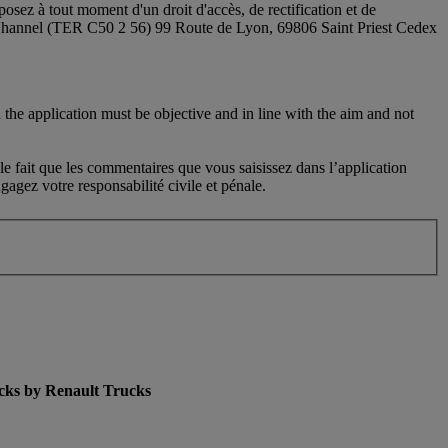
sez à tout moment d'un droit d'accès, de rectification et de
 Channel (TER C50 2 56) 99 Route de Lyon, 69806 Saint Priest Cedex
 the application must be objective and in line with the aim and not
le fait que les commentaires que vous saisissez dans l’application
agez votre responsabilité civile et pénale.
cks by Renault Trucks
enu for Used Trucks by Renault Trucks