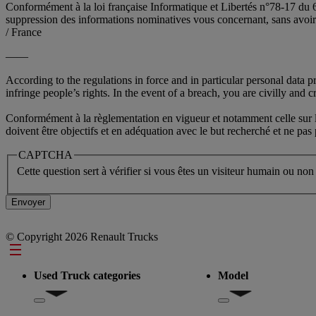
Conformément à la loi française Informatique et Libertés n°78-17 du 6
suppression des informations nominatives vous concernant, sans av
/ France
——
According to the regulations in force and in particular personal data 
infringe people’s rights. In the event of a breach, you are civilly and cr
Conformément à la règlementation en vigueur et notamment celle sur la 
doivent être objectifs et en adéquation avec le but recherché et ne pa
CAPTCHA
Cette question sert à vérifier si vous êtes un visiteur humain ou non
© Copyright 2026 Renault Trucks
Footer
Used Truck categories
Model
Show submenu for Used Truck categories
Show submenu for Mo