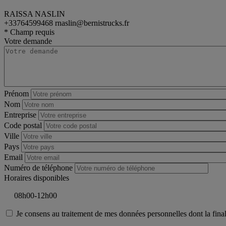
RAISSA NASLIN
+33764599468
rnaslin@bernistrucks.fr
tractor
Renault Trucks T
* Champ requis
Votre demande
Prénom
Nom
Entreprise
Code postal
Ville
Pays
Email
Numéro de téléphone
Horaires disponibles
Je consens au traitement de mes données personnelles dont la final