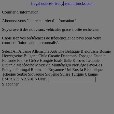
Legal notice
Privacy
renault-trucks.com
Courrier d’information
Abonnez-vous à notre courrier d’information !
Soyez averti des nouveaux véhicules grâce à cette recherche.
Choisissez vos préférences de fréquence et de pays pour votre
courrier d’information personnalisé.
Select All
Albanie
Allemagne
Autriche
Belgique
Biélorussie
Bosnie-
Herzégovine
Bulgarie
Chile
Croatie
Danemark
Espagne
Estonie
Finlande
France
Grèce
Hongrie
Israël
Italie
Kosovo
Lettonie
Lituanie
Macédoine
Moldavie
Monténégro
Norvège
Pays-Bas
Pologne
Portugal
Roumanie
Royaume-Uni
Russia
République
Tchèque
Serbie
Slovaquie
Slovénie
Suisse
Turquie
Ukraine
ÉMIRATS ARABES UNIS
S’abonner
France
Français
Trouver votre camion occasion
Togg
Nos offres d'occasion & reconditionnées