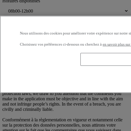
Horaires disponibles
Je consens au traitement de mes données personnelles dont la
finalité est d'être recontacté suite à ma demande de contact.
Nous utilisons des cookies pour améliorer votre expérience sur notre s
Conformément à la loi française Informatique et Libertés n°78-17 du
6 janvier 1978, modifiée par la loi n°2004-810 du 6 août 2004, vous
Choisissez vos préférences ci-dessous ou cherchez à
en savoir plus sur
disposez à tout moment d'un droit d'accès, de rectification et de
suppression des informations nominatives vous concernant, sans
avoir à en indiquer le motif, en écrivant à : RENAULT TRUCKS,
Digital Channel (TER C50 2 56) 99 Route de Lyon, 69806 Saint
Priest Cedex / France
——
According to the regulations in force and in particular personal data
protection laws, we draw to you attention that the comments you
make in the application must be objective and in line with the aim
and not infringe people’s rights. In the event of a breach, you are
civilly and criminally liable.
Conformément à la règlementation en vigueur et notamment celle
sur la protection des données personnelles, nous attirons votre
attention sur le fait que les commentaires que vous saisissez dans