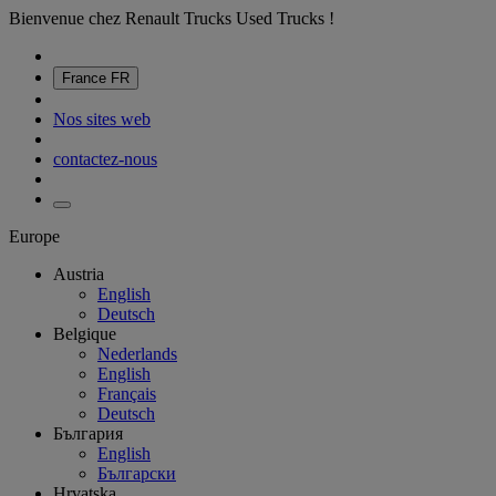
Bienvenue chez Renault Trucks Used Trucks !
France
FR
Nos sites web
contactez-nous
Europe
Austria
English
Deutsch
Belgique
Nederlands
English
Français
Deutsch
България
English
Български
Hrvatska