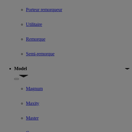
Porteur remorqueur
Utilitaire
Remorque
Semi-remorque
Model
Show submenu for Model
Magnum
Maxity
Master