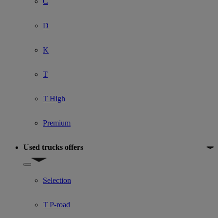
C
D
K
T
T High
Premium
Used trucks offers
Show submenu for Used trucks offers
Selection
T P-road