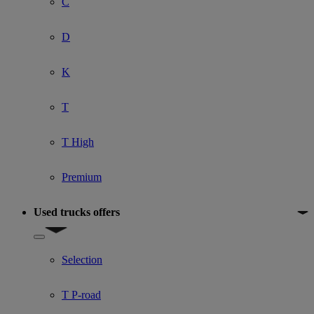
C
D
K
T
T High
Premium
Used trucks offers
Show submenu for Used trucks offers
Selection
T P-road