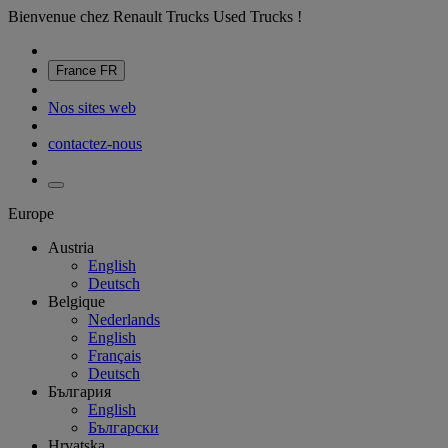
Bienvenue chez Renault Trucks Used Trucks !
France
FR
Nos sites web
contactez-nous
Europe
Austria
English
Deutsch
Belgique
Nederlands
English
Français
Deutsch
България
English
Български
Hrvatska