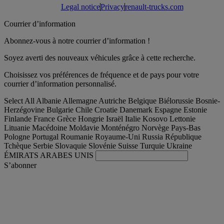
Legal notice
Privacy
renault-trucks.com
Courrier d’information
Abonnez-vous à notre courrier d’information !
Soyez averti des nouveaux véhicules grâce à cette recherche.
Choisissez vos préférences de fréquence et de pays pour votre
courrier d’information personnalisé.
Select All
Albanie
Allemagne
Autriche
Belgique
Biélorussie
Bosnie-
Herzégovine
Bulgarie
Chile
Croatie
Danemark
Espagne
Estonie
Finlande
France
Grèce
Hongrie
Israël
Italie
Kosovo
Lettonie
Lituanie
Macédoine
Moldavie
Monténégro
Norvège
Pays-Bas
Pologne
Portugal
Roumanie
Royaume-Uni
Russia
République
Tchèque
Serbie
Slovaquie
Slovénie
Suisse
Turquie
Ukraine
ÉMIRATS ARABES UNIS
S’abonner
France
Français
Trouver votre camion occasion
Togg
Nos offres d'occasion & reconditionnées