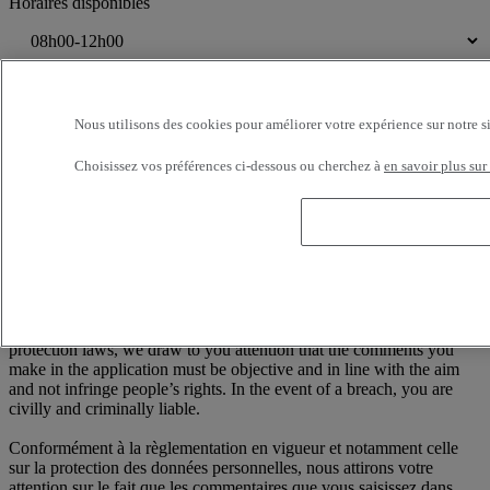
Horaires disponibles
Je consens au traitement de mes données personnelles dont la
finalité est d'être recontacté suite à ma demande de contact.
Nous utilisons des cookies pour améliorer votre expérience sur notre s
Conformément à la loi française Informatique et Libertés n°78-17 du
6 janvier 1978, modifiée par la loi n°2004-810 du 6 août 2004, vous
Choisissez vos préférences ci-dessous ou cherchez à
en savoir plus sur
disposez à tout moment d'un droit d'accès, de rectification et de
suppression des informations nominatives vous concernant, sans
avoir à en indiquer le motif, en écrivant à : RENAULT TRUCKS,
Digital Channel (TER C50 2 56) 99 Route de Lyon, 69806 Saint
Priest Cedex / France
——
According to the regulations in force and in particular personal data
protection laws, we draw to you attention that the comments you
make in the application must be objective and in line with the aim
and not infringe people’s rights. In the event of a breach, you are
civilly and criminally liable.
Conformément à la règlementation en vigueur et notamment celle
sur la protection des données personnelles, nous attirons votre
attention sur le fait que les commentaires que vous saisissez dans