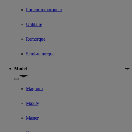
Porteur remorqueur
Utilitaire
Remorque
Semi-remorque
Model
Show submenu for Model
Magnum
Maxity
Master