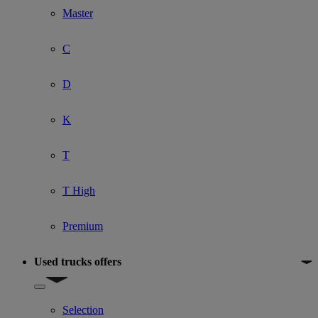
Master
C
D
K
T
T High
Premium
Used trucks offers
Show submenu for Used trucks offers
Selection