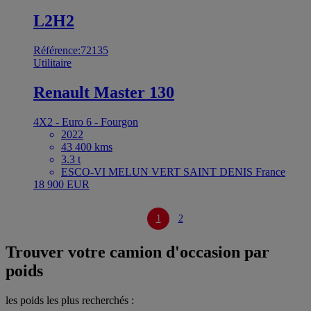
L2H2
Référence:72135
Utilitaire
Renault Master 130
4X2 - Euro 6 - Fourgon
2022
43 400 kms
3.3 t
ESCO-VI MELUN VERT SAINT DENIS France
18 900 EUR
1
2
Trouver votre camion d'occasion par
poids
les poids les plus recherchés :