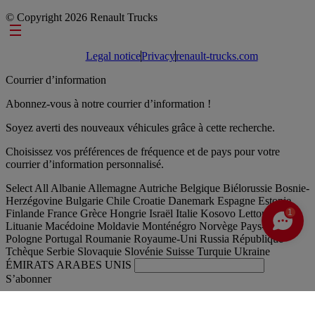
© Copyright 2026 Renault Trucks
Footer links
Legal notice
Privacy
renault-trucks.com
Courrier d’information
Abonnez-vous à notre courrier d’information !
Soyez averti des nouveaux véhicules grâce à cette recherche.
Choisissez vos préférences de fréquence et de pays pour votre
courrier d’information personnalisé.
Select All
Albanie
Allemagne
Autriche
Belgique
Biélorussie
Bosnie-
Herzégovine
Bulgarie
Chile
Croatie
Danemark
Espagne
Estonie
1
Finlande
France
Grèce
Hongrie
Israël
Italie
Kosovo
Lettonie
Lituanie
Macédoine
Moldavie
Monténégro
Norvège
Pays-Bas
Pologne
Portugal
Roumanie
Royaume-Uni
Russia
République
Tchèque
Serbie
Slovaquie
Slovénie
Suisse
Turquie
Ukraine
ÉMIRATS ARABES UNIS
S’abonner
France