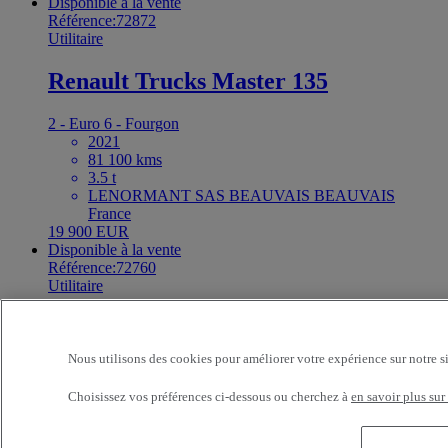
Disponible à la vente
Référence:72872
Utilitaire
Renault Trucks Master 135
2 - Euro 6 - Fourgon
2021
81 100 kms
3.5 t
LENORMANT SAS BEAUVAIS BEAUVAIS
France
19 900 EUR
Disponible à la vente
Référence:72760
Utilitaire
Renault Trucks Master 165
Nous utilisons des cookies pour améliorer votre expérience sur notre s
2 - Euro 6 - Fourgon
2022
Choisissez vos préférences ci-dessous ou cherchez à
en savoir plus sur
140 600 kms
3.5 t
LENORMANT SAS BEAUVAIS BEAUVAIS