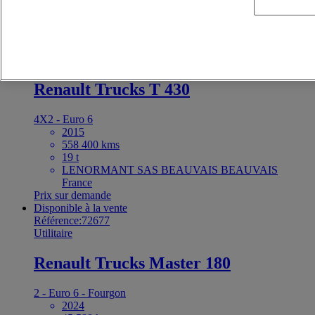
France
Prix sur demande
Vendu
Référence:72726
Tracteur
Renault Trucks T 430
4X2 - Euro 6
2015
558 400 kms
19 t
LENORMANT SAS BEAUVAIS BEAUVAIS
France
Prix sur demande
Disponible à la vente
Référence:72677
Utilitaire
Renault Trucks Master 180
2 - Euro 6 - Fourgon
2024