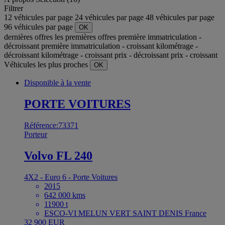
Filtrer
12 véhicules par page
24 véhicules par page
48 véhicules par page
96 véhicules par page
OK
dernières offres
les premières offres
première immatriculation -
décroissant
première immatriculation - croissant
kilométrage -
décroissant
kilométrage - croissant
prix - décroissant
prix - croissant
Véhicules les plus proches
OK
Disponible à la vente
PORTE VOITURES
Référence:73371
Porteur
Volvo FL 240
4X2 - Euro 6 - Porte Voitures
2015
642 000 kms
11900 t
ESCO-VI MELUN VERT SAINT DENIS France
32 900 EUR