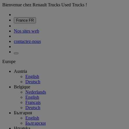
Bienvenue chez Renault Trucks Used Trucks !
France
FR
Nos sites web
contactez-nous
Europe
Austria
English
Deutsch
Belgique
Nederlands
English
Français
Deutsch
България
English
Български
Hrvatska