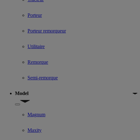
Porteur
Porteur remorqueur
Utilitaire
Remorque
Semi-remorque
Model
Show submenu for Model
Magnum
Maxity