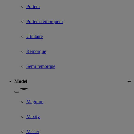
Porteur
Porteur remorqueur
Utilitaire
Remorque
Semi-remorque
Model
Show submenu for Model
Magnum
Maxity
Master