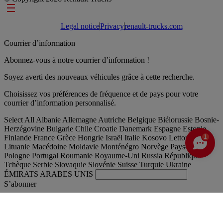
Footer links
Legal notice
Privacy
renault-trucks.com
Courrier d’information
Abonnez-vous à notre courrier d’information !
Soyez averti des nouveaux véhicules grâce à cette recherche.
Choisissez vos préférences de fréquence et de pays pour votre
courrier d’information personnalisé.
Select All
Albanie
Allemagne
Autriche
Belgique
Biélorussie
Bosnie-
Herzégovine
Bulgarie
Chile
Croatie
Danemark
Espagne
Estonie
Finlande
France
Grèce
Hongrie
Israël
Italie
Kosovo
Lettonie
1
Lituanie
Macédoine
Moldavie
Monténégro
Norvège
Pays-Bas
Pologne
Portugal
Roumanie
Royaume-Uni
Russia
République
Tchèque
Serbie
Slovaquie
Slovénie
Suisse
Turquie
Ukraine
ÉMIRATS ARABES UNIS
S’abonner
France
Français