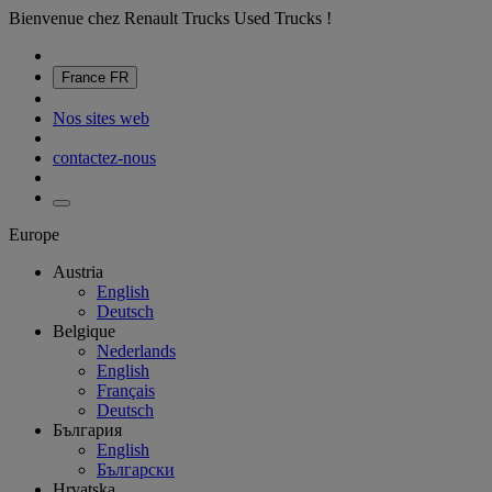
Bienvenue chez Renault Trucks Used Trucks !
France
FR
Nos sites web
contactez-nous
Europe
Austria
English
Deutsch
Belgique
Nederlands
English
Français
Deutsch
България
English
Български
Hrvatska