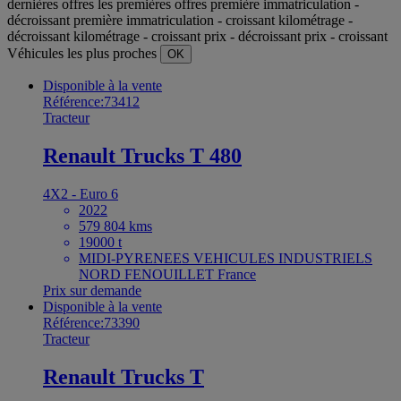
dernières offres
les premières offres
première immatriculation -
décroissant
première immatriculation - croissant
kilométrage -
décroissant
kilométrage - croissant
prix - décroissant
prix - croissant
Véhicules les plus proches
OK
Disponible à la vente
Référence:73412
Tracteur
Renault Trucks T 480
4X2 - Euro 6
2022
579 804 kms
19000 t
MIDI-PYRENEES VEHICULES INDUSTRIELS
NORD FENOUILLET France
Prix sur demande
Disponible à la vente
Référence:73390
Tracteur
Renault Trucks T