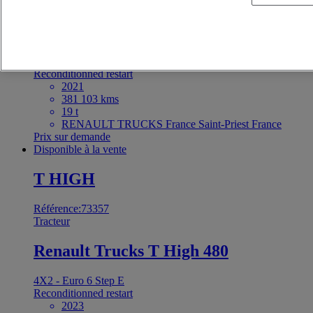
Tracteur
Renault Trucks T 480
4X2 - Euro 6 Step E
Reconditionned restart
2021
381 103 kms
19 t
RENAULT TRUCKS France Saint-Priest France
Prix sur demande
Disponible à la vente
T HIGH
Référence:73357
Tracteur
Renault Trucks T High 480
4X2 - Euro 6 Step E
Reconditionned restart
2023