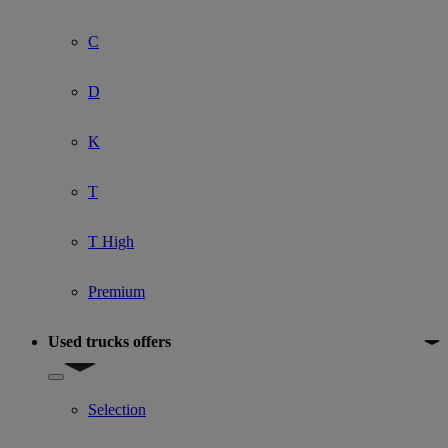
C
D
K
T
T High
Premium
Used trucks offers
Show submenu for Used trucks offers
Selection